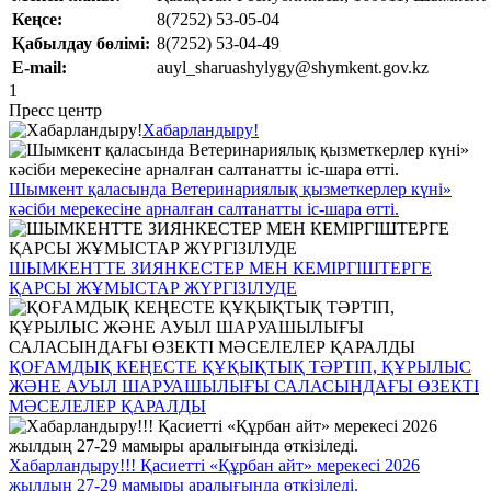
Кеңсе:
8(7252) 53-05-04
Қабылдау бөлімі:
8(7252) 53-04-49
E-mail:
auyl_sharuashylygy@shymkent.gov.kz
1
Пресс центр
Хабарландыру!
Шымкент қаласында Ветеринариялық қызметкерлер күні»
кәсіби мерекесіне арналған салтанатты іс-шара өтті.
ШЫМКЕНТТЕ ЗИЯНКЕСТЕР МЕН КЕМІРГІШТЕРГЕ
ҚАРСЫ ЖҰМЫСТАР ЖҮРГІЗІЛУДЕ
ҚОҒАМДЫҚ КЕҢЕСТЕ ҚҰҚЫҚТЫҚ ТӘРТІП, ҚҰРЫЛЫС
ЖӘНЕ АУЫЛ ШАРУАШЫЛЫҒЫ САЛАСЫНДАҒЫ ӨЗЕКТІ
МӘСЕЛЕЛЕР ҚАРАЛДЫ
Хабарландыру!!! Қасиетті «Құрбан айт» мерекесі 2026
жылдың 27-29 мамыры аралығында өткізіледі.