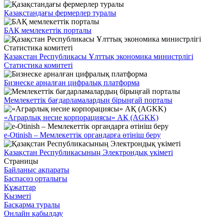
Қазақстандағы фермерлер туралы
БАҚ мемлекеттік порталы
Қазақстан Республикасы Ұлттық экономика министрлігі
Статистика комитеті
Бизнеске арналған цифралық платформа
Мемлекеттік бағдарламалардың бірыңғай порталы
«Аграрлық несие корпорациясы» АҚ (AGKK)
e-Otinish – Мемлекеттік органдарға өтініш беру
Қазақстан Республикасының Электрондық үкіметі
Страницы
Байланыс ақпараты
Баспасөз орталығы
Құжаттар
Қызметі
Басқарма туралы
Онлайн қабылдау