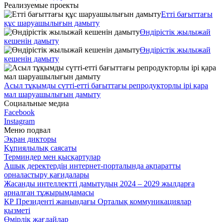
Реализуемые проекты
Етті бағыттағы
құс шаруашылығын дамыту
Өндірістік жылыжай
кешенін дамыту
Өндірістік жылыжай
кешенін дамыту
Асыл тұқымды сүтті-етті бағыттағы репродукторлы ірі қара
мал шаруашылығын дамыту
Социальные медиа
Facebook
Instagram
Меню подвал
Экран дикторы
Құпиялылық саясаты
Терминдер мен қысқартулар
Ашық деректердің интернет-порталында ақпаратты
орналастыру қағидалары
Жасанды интеллектті дамытудың 2024 – 2029 жылдарға
арналған тұжырымдамасы
ҚР Президенті жанындағы Орталық коммуникациялар
қызметі
Өмірлік жағдайлар