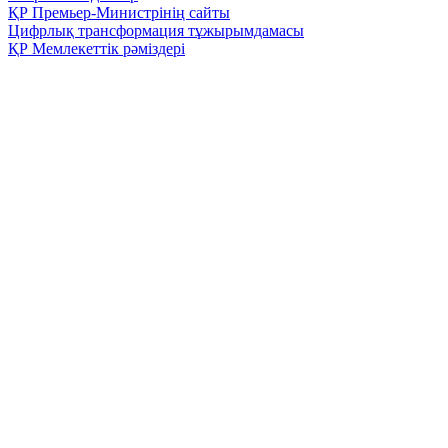
ҚР Премьер-Министрінің сайты
Цифрлық трансформация тұжырымдамасы
ҚР Мемлекеттік рәміздері