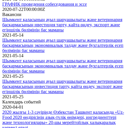
ГРАФИК проведения собеседования и эссе
2020-07-22T00:00:00Z
Вакансии
Шымкент қаласының ауыл шаруашылығы және ветеринария
басқармасының нвестиция тарту, қайта өңдеу, экспорт және
егіншілік бөлімінің бас маманы
2021-05-14
Шымкент қаласының ауыл шаруашылығы және ветеринария
басқармасының экономикалық талдау және бухгалтерлік есеп
бөлімінің бас маманы
2021-05-14
Шымкент қаласының ауыл шаруашылығы және ветеринария
басқармасының экономикалық талдау және бухгалтерлік есеп
бөлімінің бас маманы
2021-05-25
Шымкент қаласының ауыл шаруашылығы және ветеринария
басқармасының инвестиция тарту, қайта өңдеу, экспорт және
егіншілік бөлімінің бас маманы
2021-05-25
Календарь событий
2020-04-01
2020 жылғы 1-3 сәуірінде Өзбекстан Ташкент қаласында «Uz-
Food 2020 өндірісінің азық-түлік өнімдері, ингредиенттері
және технологиялары» 20-шы мерейтойлық халықаралық
көрмесі өтеді