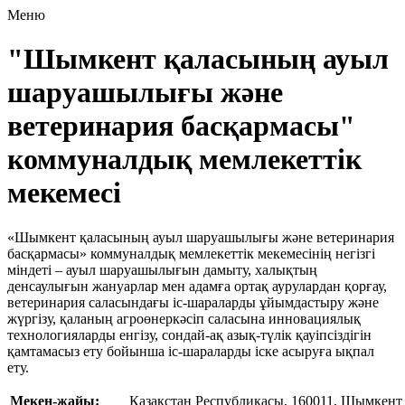
Меню
"Шымкент қаласының ауыл
шаруашылығы және
ветеринария басқармасы"
коммуналдық мемлекеттік
мекемесі
«Шымкент қаласының ауыл шаруашылығы және ветеринария
басқармасы» коммуналдық мемлекеттік мекемесінің негізгі
міндеті – ауыл шаруашылығын дамыту, халықтың
денсаулығын жануарлар мен адамға ортақ аурулардан қорғау,
ветеринария саласындағы іс-шараларды ұйымдастыру және
жүргізу, қаланың агроөнеркәсіп саласына инновациялық
технологияларды енгізу, сондай-ақ азық-түлік қауіпсіздігін
қамтамасыз ету бойынша іс-шараларды іске асыруға ықпал
ету.
Мекен-жайы:
Қазақстан Республикасы, 160011, Шымкент 