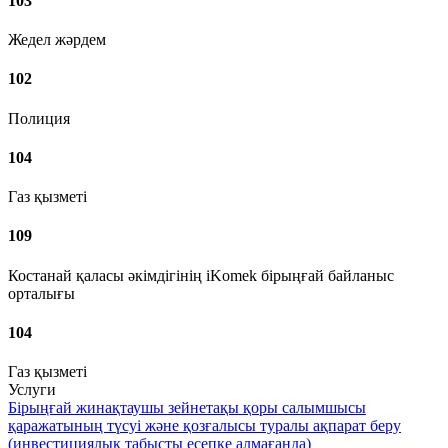
103
Жедел жәрдем
102
Полиция
104
Газ қызметі
109
Костанай қаласы әкімдігінің iKomek бірыңғай байланыс
орталығы
104
Газ қызметі
Услуги
Бірыңғай жинақтаушы зейнетақы қоры салымшысы
қаражатының түсуі және қозғалысы туралы ақпарат беру
(инвестициялық табысты есепке алмағанда)