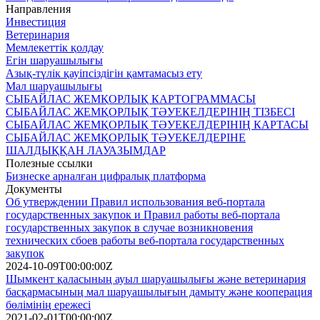
Направления
Инвестиция
Ветеринария
Мемлекеттік қолдау
Егін шаруашылығы
Азық-түлік қауіпсіздігін қамтамасыз ету
Мал шаруашылығы
СЫБАЙЛАС ЖЕМҚОРЛЫҚ КАРТОГРАММАСЫ
СЫБАЙЛАС ЖЕМҚОРЛЫҚ ТӘУЕКЕЛДЕРІНІҢ ТІЗБЕСІ
СЫБАЙЛАС ЖЕМҚОРЛЫҚ ТӘУЕКЕЛДЕРІНІҢ КАРТАСЫ
СЫБАЙЛАС ЖЕМҚОРЛЫҚ ТӘУЕКЕЛДЕРІНЕ
ШАЛДЫҚҚАН ЛАУАЗЫМДАР
Полезные ссылки
Бизнеске арналған цифралық платформа
Документы
Об утверждении Правил использования веб-портала
государственных закупок и Правил работы веб-портала
государственных закупок в случае возникновения
технических сбоев работы веб-портала государственных
закупок
2024-10-09T00:00:00Z
Шымкент қаласының ауыл шаруашылығы және ветеринария
басқармасының мал шаруашылығын дамыту және кооперация
бөлімінің ережесі
2021-02-01T00:00:00Z