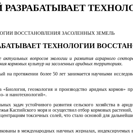
 РАЗРАБАТЫВАЕТ ТЕХНОЛ
АБАТЫВАЕТ ТЕХНОЛОГИИ ВОССТА
е актуальных вопросов экологии и развития аграрного сектор
ния кормовых культур
на
засоленных аридных территориях.
рый на протяжении более 50 лет занимается научными исследо
а «Биология, геоэкология и производство аридных кормов» п
ио- и нанотехнологий».
льных задач устойчивого развития сельского хозяйства в арид
жья Каспийского моря и осуществил отбор кормовых растений, 
центрациям токсичных солей, что стало основой для дальнейш
кованы в международных научных журналах, индексируемых в б