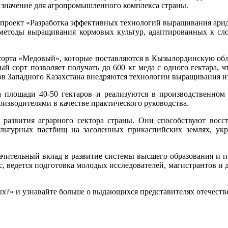
значение для агропромышленного комплекса страны.
 проект «Разработка эффективных технологий выращивания арид
е методы выращивания кормовых культур, адаптированных к с
орта «Медовый», которые поставляются в Кызылординскую област
й сорт позволяет получать до 600 кг меда с одного гектара, 
в Западного Казахстана внедряются технологии выращивания изена
а площади 40-50 гектаров и реализуются в производственном 
изводителями в качестве практического руководства.
 развития аграрного сектора страны. Они способствуют восс
льтурных пастбищ на засоленных прикаспийских землях, ук
ачительный вклад в развитие системы высшего образования и п
, ведется подготовка молодых исследователей, магистрантов и д
ых?» и узнавайте больше о выдающихся представителях отечеств