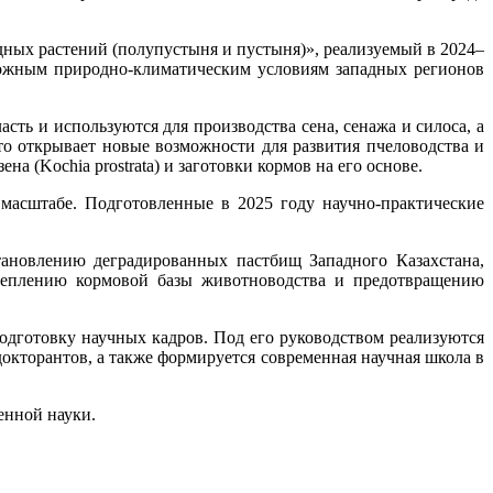
ных растений (полупустыня и пустыня)», реализуемый в 2024–
ложным природно-климатическим условиям западных регионов
ь и используются для производства сена, сенажа и силоса, а
что открывает новые возможности для развития пчеловодства и
 (Kochia prostrata) и заготовки кормов на его основе.
масштабе. Подготовленные в 2025 году научно-практические
тановлению деградированных пастбищ Западного Казахстана,
реплению кормовой базы животноводства и предотвращению
одготовку научных кадров. Под его руководством реализуются
окторантов, а также формируется современная научная школа в
енной науки.