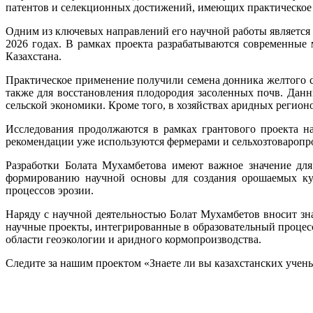
патентов и селекционных достижений, имеющих практическое 
Одним из ключевых направлений его научной работы является
2026 годах. В рамках проекта разрабатываются современны
Казахстана.
Практическое применение получили семена донника желтого с
также для восстановления плодородия засоленных почв. Данны
сельской экономики. Кроме того, в хозяйствах аридных регионо
Исследования продолжаются в рамках грантового проекта н
рекомендации уже используются фермерами и сельхозтоваропро
Разработки Болата Мухамбетова имеют важное значение для
формированию научной основы для создания орошаемых ку
процессов эрозии.
Наряду с научной деятельностью Болат Мухамбетов вносит зн
научные проекты, интегрированные в образовательный процесс
области геоэкологии и аридного кормопроизводства.
Следите за нашим проектом «Знаете ли вы казахстанских учен