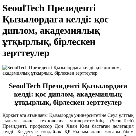
SeoulTech Президенті
Қызылордаға келді: қос
диплом, академиялық
ұтқырлық, бірлескен
зерттеулер
SeoulTech Президенті Қызылордаға
келді: қос диплом, академиялық
ұтқырлық, бірлескен зерттеулер
Қорқыт ата атындағы Қызылорда университетіне Сеул ұлттық
ғылым және технология университетінің (SeoulTech)
Президенті, профессор Дон Хван Ким бастаған делегация
келді. Кездесуге сондай-ақ ҚР Ғылым және жоғары білім