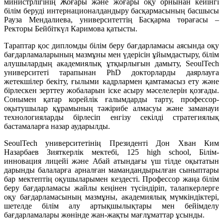
министрлігінің Жоғары және жоғары оқу орнынан кейінгі
білім беруді интернационалдандыру басқармасының басшысы
Рауза Мендалиева, университеттің Басқарма төрағасы –
Ректоры Бейбіткүл Каримова қатысты.
Тараптар қос дипломды білім беру бағдарламасы аясында оқу
бағдарламаларының мазмұны мен үдерісін ұйымдастыру, білім
алушылардың академиялық ұтқырлығын дамыту, SeoulTech
университеті тарапынан PhD докторларды даярлауға
жетекшілер бекіту, ғылыми кадрлармен қамтамасыз ету және
бірлескен зерттеу жобаларын іске асыру мәселелерін қозғады.
Сонымен қатар корейлік ғалымдарды тарту, профессор-
оқытушылар құрамының тәжірибе алмасуы және заманауи
технологияларды бірлесіп енгізу секілді стратегиялық
бастамаларға назар аударылды.
SeoulTech университетінің Президенті Дон Хван Ким
Назарбаев Зияткерлік мектебі, 125 high school, Білім-
инновация лицейі және Абай атындағы үш тілде оқытатын
дарынды балаларға арналған мамандандырылған сыныптары
бар мектептің оқушыларымен кездесті. Профессор жаңа білім
беру бағдарламасы жайлы кеңінен түсіндіріп, талапкерлерге
оқу бағдарламасының мазмұны, академиялық мүмкіндіктері,
шетелде білім алу артықшылықтары мен бейімделу
бағдарламалары жөнінде жан-жақты мағлұматтар ұсынды.