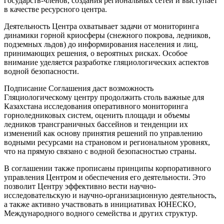
государств-членов, создания региональных сетей и выступает
в качестве ресурсного центра.
Деятельность Центра охватывает задачи от мониторинга
динамики горной криосферы (снежного покрова, ледников,
подземных льдов) до информирования населения и лиц,
принимающих решения, о вероятных рисках. Особое
внимание уделяется разработке гляциологических аспектов
водной безопасности.
Подписание Соглашения даст возможность
Гляциологическому центру продолжить столь важные для
Казахстана исследования оперативного мониторинга
горноледниковых систем, оценить площади и объемы
ледников трансграничных бассейнов и тенденции их
изменений как основу принятия решений по управлению
водными ресурсами на страновом и региональном уровнях,
что на прямую связано с водной безопасностью страны.
В соглашении также прописаны принципы корпоративного
управления Центром и обеспечения его деятельности. Это
позволит Центру эффективно вести научно-
исследовательскую и научно-организационную деятельность,
а также активно участвовать в инициативах ЮНЕСКО,
Международного водного семейства и других структур.