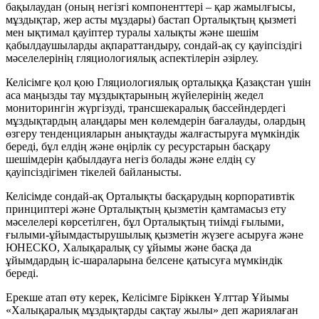
бақылаудан (оның негізгі компоненттері – қар жамылғысы,
мұздықтар, жер асты мұздары) бастап Орталықтың қызметі
мен ықтимал қауіптер туралы халықты және шешім
қабылдаушыларды ақпараттандыру, сондай-ақ су қауіпсіздігі
мәселелерінің гляциологиялық аспектілерін әзірлеу.
Келісімге қол қою Гляциологиялық орталыққа Қазақстан үшін
аса маңызды тау мұздықтарының жүйелерінің жедел
мониторингін жүргізуді, трансшекаралық бассейндердегі
мұздықтардың алаңдары мен көлемдерін бағалауды, олардың
өзгеру тенденцияларын анықтауды жалғастыруға мүмкіндік
береді, бұл елдің және өңірлік су ресурстарын басқару
шешімдерін қабылдауға негіз болады және елдің су
қауіпсіздігімен тікелей байланысты.
Келісімде сондай-ақ Орталықты басқарудың корпоративтік
принциптері және Орталықтың қызметін қамтамасыз ету
мәселелері көрсетілген, бұл Орталықтың тиімді ғылыми,
ғылыми-ұйымдастырушылық қызметін жүзеге асыруға және
ЮНЕСКО, Халықаралық су ұйымы және басқа да
ұйымдардың іс-шараларына белсене қатысуға мүмкіндік
береді.
Ерекше атап өту керек, Келісімге Біріккен Ұлттар Ұйымы
«Халықаралық мұздықтарды сақтау жылы» деп жариялаған