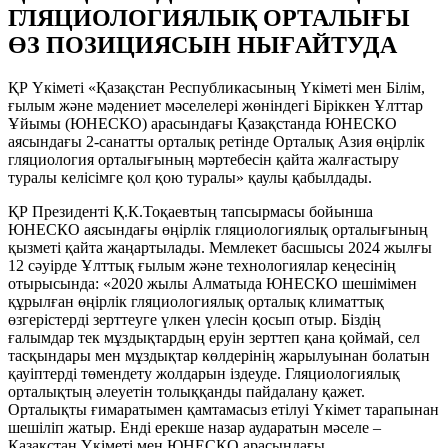
ГЛЯЦИОЛОГИЯЛЫҚ ОРТАЛЫҒЫ
ӨЗ ПОЗИЦИЯСЫН НЫҒАЙТУДА
ҚР Үкіметі «Қазақстан Республикасының Үкіметі мен Білім,
ғылым және мәдениет мәселелері жөніндегі Біріккен Ұлттар
Ұйымы (ЮНЕСКО) арасындағы Қазақстанда ЮНЕСКО
аясындағы 2-санатты орталық ретінде Орталық Азия өңірлік
гляциология орталығының мәртебесін қайта жалғастыру
туралы келісімге қол қою туралы» қаулы қабылдады.
ҚР Президенті Қ.К.Тоқаевтың тапсырмасы бойынша
ЮНЕСКО аясындағы өңірлік гляциологиялық орталығының
қызметі қайта жаңартылады. Мемлекет басшысы 2024 жылғы
12 сәуірде Ұлттық ғылым және технологиялар кеңесінің
отырысында: «2020 жылы Алматыда ЮНЕСКО шешімімен
құрылған өңірлік гляциологиялық орталық климаттық
өзгерістерді зерттеуге үлкен үлесін қосып отыр. Біздің
ғалымдар тек мұздықтардың еруін зерттеп қана қоймай, сел
тасқындары мен мұздықтар көлдерінің жарылуынан болатын
қауіптерді төмендету жолдарын іздеуде. Гляциологиялық
орталықтың әлеуетін толыққанды пайдалану қажет.
Орталықты ғимаратымен қамтамасыз етілуі Үкімет тарапынан
шешіліп жатыр. Енді ерекше назар аударатын мәселе –
Қазақстан Үкіметі мен ЮНЕСКО арасындағы