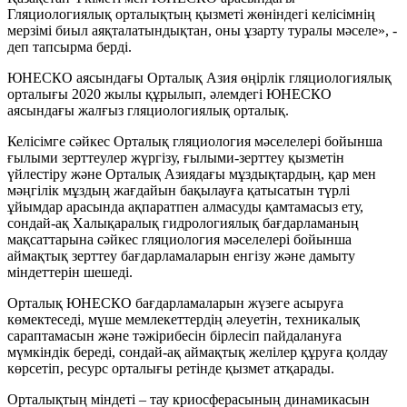
Гляциологиялық орталықтың қызметі жөніндегі келісімнің
мерзімі биыл аяқталатындықтан, оны ұзарту туралы мәселе», -
деп тапсырма берді.
ЮНЕСКО аясындағы Орталық Азия өңірлік гляциологиялық
орталығы 2020 жылы құрылып, әлемдегі ЮНЕСКО
аясындағы жалғыз гляциологиялық орталық.
Келісімге сәйкес Орталық гляциология мәселелері бойынша
ғылыми зерттеулер жүргізу, ғылыми-зерттеу қызметін
үйлестіру және Орталық Азиядағы мұздықтардың, қар мен
мәңгілік мұздың жағдайын бақылауға қатысатын түрлі
ұйымдар арасында ақпаратпен алмасуды қамтамасыз ету,
сондай-ақ Халықаралық гидрологиялық бағдарламаның
мақсаттарына сәйкес гляциология мәселелері бойынша
аймақтық зерттеу бағдарламаларын енгізу және дамыту
міндеттерін шешеді.
Орталық ЮНЕСКО бағдарламаларын жүзеге асыруға
көмектеседі, мүше мемлекеттердің әлеуетін, техникалық
сараптамасын және тәжірибесін бірлесіп пайдалануға
мүмкіндік береді, сондай-ақ аймақтық желілер құруға қолдау
көрсетіп, ресурс орталығы ретінде қызмет атқарады.
Орталықтың міндеті – тау криосферасының динамикасын