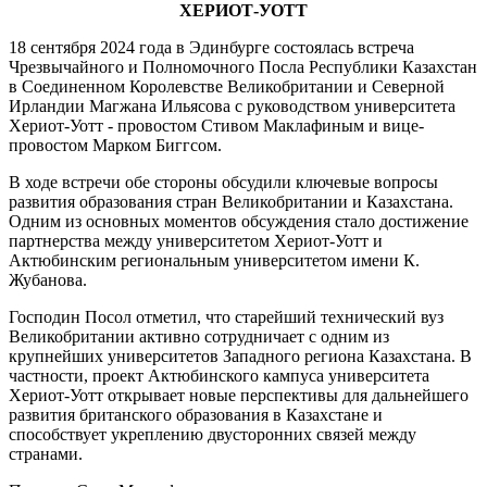
ХЕРИОТ-УОТТ
18 сентября 2024 года в Эдинбурге состоялась встреча
Чрезвычайного и Полномочного Посла Республики Казахстан
в Соединенном Королевстве Великобритании и Северной
Ирландии Магжана Ильясова с руководством университета
Хериот-Уотт - провостом Стивом Маклафиным и вице-
провостом Марком Биггсом.
В ходе встречи обе стороны обсудили ключевые вопросы
развития образования стран Великобритании и Казахстана.
Одним из основных моментов обсуждения стало достижение
партнерства между университетом Хериот-Уотт и
Актюбинским региональным университетом имени К.
Жубанова.
Господин Посол отметил, что старейший технический вуз
Великобритании активно сотрудничает с одним из
крупнейших университетов Западного региона Казахстана. В
частности, проект Актюбинского кампуса университета
Хериот-Уотт открывает новые перспективы для дальнейшего
развития британского образования в Казахстане и
способствует укреплению двусторонних связей между
странами.