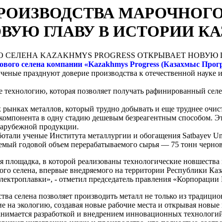
РОИЗВОДСТВА МАРОЧНОГ
ВУЮ ГЛАВУ В ИСТОРИИ К
вого селена компании «Kazakhmys Progress (Казахмыс Прогр
ученые празднуют доверие производства к отечественной науке 
е технологию, которая позволяет получать рафинированный селе
 рынках металлов, который трудно добывать и еще труднее очист
компонента в одну стадию дешевым безреагентным способом. Это
зарубежной продукции.
тали ученые Института металлургии и обогащения Satbayev Univ
мый годовой объем перерабатываемого сырья — 75 тонн черново
я площадка, в которой реализованы технологические новшества 
го селена, впервые внедряемого на территории Республики Каза
электроплавки», - отметил председатель правления «Корпорации
ва селена позволяет производить металл не только из традицио
 на экологию, создавая новые рабочие места и открывая новые 
занимается разработкой и внедрением инновационных технологий