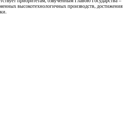
тствует приоритетам, озвученным Главою Государства –
еменных высокотехнологичных производств, достижения
ки.