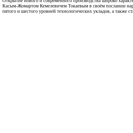
Открытие нового и современного производства широко характе
Касым-Жомартом Кемелевичем Токаевым в своём послании наро
пятого и шестого уровней технологических укладов, а также с