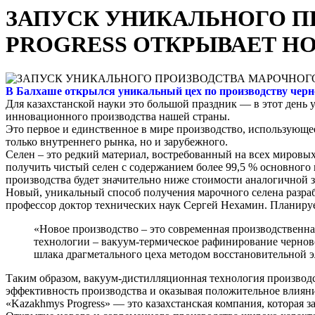
ЗАПУСК УНИКАЛЬНОГО П
PROGRESS ОТКРЫВАЕТ НО
В Балхаше открылся уникальный цех по производству черно
Для казахстанской науки это большой праздник — в этот день 
инновационного производства нашей страны.
Это первое и единственное
в мире производство, использующе
только внутреннего рынка, но и зарубежного.
Селен – это редкий материал, востребованный на всех мировых
получить чистый селен с содержанием более 99,5 % основного 
производства будет значительно ниже стоимости аналогичной 
Новый, уникальный способ получения марочного селена разрабо
профессор доктор технических наук Сергей Нехамин. Планируе
«Новое производство – это современная производственна
технологии – вакуум-термическое рафинирование черново
шлака драгметального цеха методом восстановительной 
Таким образом, вакуум-дистилляционная технология производст
эффективность производства и оказывая положительное влияние
«Kazakhmys Progress» — это казахстанская компания, которая 