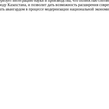
ризует интеграцию науки и производства, что полностью соотве
ду Казахстана, и позволит дать возможность расширения совр
тать авангардом в процессе модернизации национальной экономи