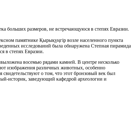
ка больших размеров, не встречающуюся в степях Евразии.
лексном памятнике Қырықүңгір возле населенного пункта
роведенных исследований была обнаружена Степная пирамида
ся в степях Евразии.
 выложена восемью рядами камней. В центре несколько
дают изображения различных животных, особенно
 свидетельствуют о том, что этот бронзовый век был
ченый-историк, заведующий кафедрой археологии и