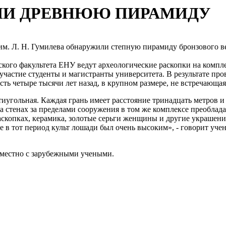
ЛИ ДРЕВНЮЮ ПИРАМИДУ
м. Л. Н. Гумилева обнаружили степную пирамиду бронзового ве
ского факультета ЕНУ ведут археологические раскопки на комп
участие студенты и магистранты университета. В результате п
сть четыре тысячи лет назад, в крупном размере, не встречающая
иугольная. Каждая грань имеет расстояние тринадцать метров и
На стенах за пределами сооружения в том же комплексе преобла
аскопках, керамика, золотые серьги женщины и другие украшения
же в тот период культ лошади был очень высоким», - говорит у
овместно с зарубежными учеными.