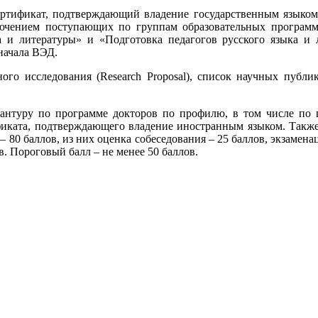
сертификат, подтверждающий владение государственным языко
ючением поступающих по группам образовательных программ 
ка и литературы» и «Подготовка педагогов русского языка 
начала ВЭД.
ого исследования (Research Proposal), список научных публи
антуру по программе докторов по профилю, в том числе по 
ртификата, подтверждающего владение иностранным языком. Так
– 80 баллов, из них оценка собеседования – 25 баллов, экзаме
в. Пороговый балл – не менее 50 баллов.