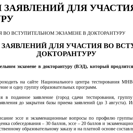
М ЗАЯВЛЕНИЙ ДЛЯ УЧАСТИ
УРУ
М
ЗАЯВЛЕНИЙ
ДЛЯ УЧАСТИЯ ВО ВС
ДОКТОРАНТУРУ
тельном экзамене в докторантуру
(
ВЭД
)
, который
продлитс
 проходить на сайте Национального центра тестирования М
ение и одну группу образовательных программ.
 в поданное заявление (город сдачи тестирования, группу 
аявления до закрытия базы приема заявлений (до 3 августа). 
писание эссе и экзаменационные вопросы по профилю группы
оценка собеседования – 30 баллов, эссе – 20 баллов и экзаменац
ственному образовательному заказу и на платной основе составля