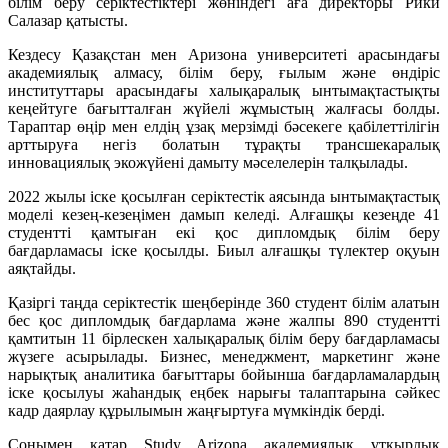
білім беру серіктестіктері жөніндегі аға директоры Рики
Салазар қатысты.
Кездесу Қазақстан мен Аризона университеті арасындағы
академиялық алмасу, білім беру, ғылым және өндіріс
институттары арасындағы халықаралық ынтымақтастықты
кеңейтуге бағытталған жүйелі жұмыстың жалғасы болды.
Тараптар өңір мен елдің ұзақ мерзімді бәсекеге қабілеттілігін
арттыруға негіз болатын тұрақты трансшекаралық
инновациялық экожүйені дамыту мәселелерін талқылады.
2022 жылы іске қосылған серіктестік аясында ынтымақтастық
моделі кезең-кезеңімен дамып келеді. Алғашқы кезеңде 41
студентті қамтыған екі қос дипломдық білім беру
бағдарламасы іске қосылды. Биыл алғашқы түлектер оқуын
аяқтайды.
Қазіргі таңда серіктестік шеңберінде 360 студент білім алатын
бес қос дипломдық бағдарлама және жалпы 890 студентті
қамтитын 11 бірлескен халықаралық білім беру бағдарламасы
жүзеге асырылады. Бизнес, менеджмент, маркетинг және
нарықтық аналитика бағыттары бойынша бағдарламалардың
іске қосылуы жаһандық еңбек нарығы талаптарына сәйкес
кадр даярлау құрылымын жаңғыртуға мүмкіндік берді.
Сонымен қатар Study Arizona академиялық ұтқырлық