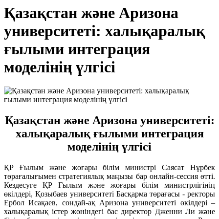
Қазақстан және Аризона
университеті: халықаралық
ғылыми интеграция
моделінің үлгісі
Қазақстан және Аризона университеті:
халықаралық ғылыми интеграция
моделінің үлгісі
ҚР Ғылым және жоғары білім министрі Саясат Нұрбек
төрағалығымен стратегиялық маңызы бар онлайн-сессия өтті.
Кездесуге ҚР Ғылым және жоғары білім министрлігінің
өкілдері, Қозыбаев университеті Басқарма төрағасы - ректоры
Ербол Исақаев, сондай-ақ Аризона университеті өкілдері –
халықаралық істер жөніндегі бас директор Дженни Ли және