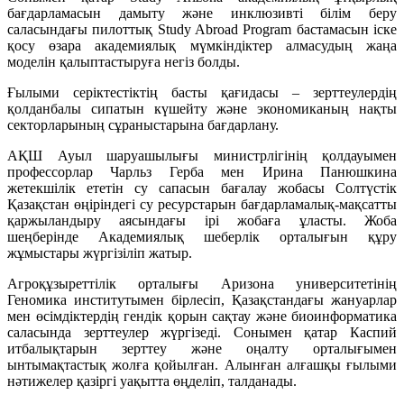
бағдарламасын дамыту және инклюзивті білім беру
саласындағы пилоттық Study Abroad Program бастамасын іске
қосу өзара академиялық мүмкіндіктер алмасудың жаңа
моделін қалыптастыруға негіз болды.
Ғылыми серіктестіктің басты қағидасы – зерттеулердің
қолданбалы сипатын күшейту және экономиканың нақты
секторларының сұраныстарына бағдарлану.
АҚШ Ауыл шаруашылығы министрлігінің қолдауымен
профессорлар Чарльз Герба мен Ирина Панюшкина
жетекшілік ететін су сапасын бағалау жобасы Солтүстік
Қазақстан өңіріндегі су ресурстарын бағдарламалық-мақсатты
қаржыландыру аясындағы ірі жобаға ұласты. Жоба
шеңберінде Академиялық шеберлік орталығын құру
жұмыстары жүргізіліп жатыр.
Агроқұзыреттілік орталығы Аризона университетінің
Геномика институтымен бірлесіп, Қазақстандағы жануарлар
мен өсімдіктердің гендік қорын сақтау және биоинформатика
саласында зерттеулер жүргізеді. Сонымен қатар Каспий
итбалықтарын зерттеу және оңалту орталығымен
ынтымақтастық жолға қойылған. Алынған алғашқы ғылыми
нәтижелер қазіргі уақытта өңделіп, талданады.