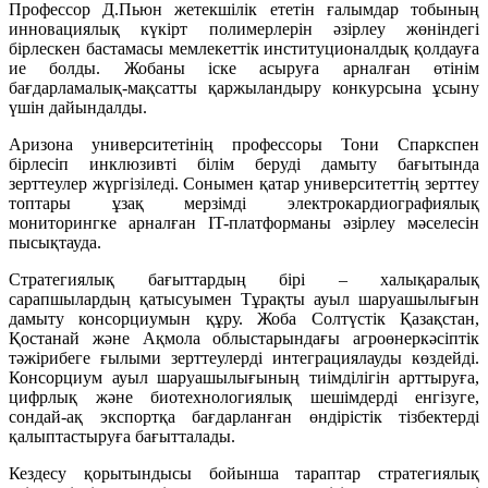
Профессор Д.Пьюн жетекшілік ететін ғалымдар тобының
инновациялық күкірт полимерлерін әзірлеу жөніндегі
бірлескен бастамасы мемлекеттік институционалдық қолдауға
ие болды. Жобаны іске асыруға арналған өтінім
бағдарламалық-мақсатты қаржыландыру конкурсына ұсыну
үшін дайындалды.
Аризона университетінің профессоры Тони Спаркспен
бірлесіп инклюзивті білім беруді дамыту бағытында
зерттеулер жүргізіледі. Сонымен қатар университеттің зерттеу
топтары ұзақ мерзімді электрокардиографиялық
мониторингке арналған IT-платформаны әзірлеу мәселесін
пысықтауда.
Стратегиялық бағыттардың бірі – халықаралық
сарапшылардың қатысуымен Тұрақты ауыл шаруашылығын
дамыту консорциумын құру. Жоба Солтүстік Қазақстан,
Қостанай және Ақмола облыстарындағы агроөнеркәсіптік
тәжірибеге ғылыми зерттеулерді интеграциялауды көздейді.
Консорциум ауыл шаруашылығының тиімділігін арттыруға,
цифрлық және биотехнологиялық шешімдерді енгізуге,
сондай-ақ экспортқа бағдарланған өндірістік тізбектерді
қалыптастыруға бағытталады.
Кездесу қорытындысы бойынша тараптар стратегиялық