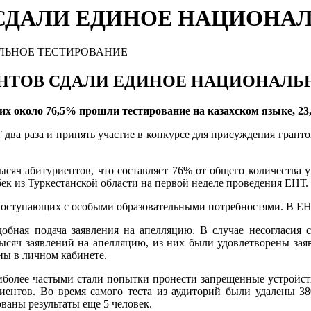
В СДАЛИ ЕДИНОЕ НАЦИОНА
НТОВ СДАЛИ ЕДИНОЕ НАЦИОНАЛЬ
них
около
7
6,5%
прошли тестирование на казахском языке,
2
два раза и принять участие в конкурсе для присуждения грантов
ысяч абитуриентов, что составляет 76% от общего количества 
ек из Туркестанской области на первой неделе проведения ЕНТ.
поступающих с особыми образовательными потребностями. В ЕН
бная подача заявления на апелляцию. В случае несогласия с
тысяч заявлений на апелляцию, из них были удовлетворены зая
ны в личном кабинете.
более частыми стали попытки пронести запрещенные устройст
иентов. Во время самого теста из аудиторий были удалены 38
ваны результаты еще 5 человек.