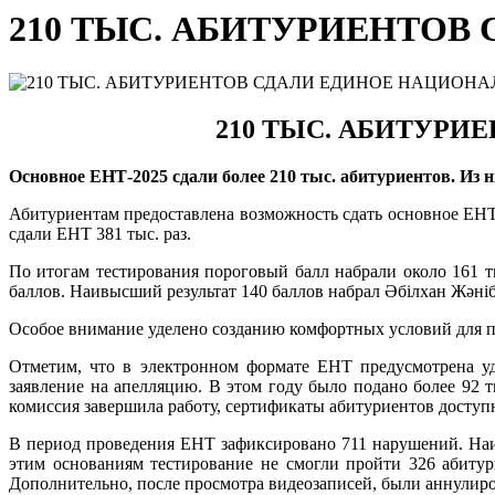
210 ТЫС. АБИТУРИЕНТО
210
ТЫС
.
АБИТУРИЕ
Основное ЕНТ-2025 сдали более 210
тыс
.
абитуриентов
.
Из 
Абитуриентам предоставлена возможность сдать основное ЕНТ 
сдали ЕНТ 381 тыс. раз.
По итогам тестирования пороговый балл набрали около 161 т
баллов. Наивысший результат 140 баллов набрал Әбілхан Жәніб
Особое внимание уделено созданию комфортных условий для 
Отметим, что в электронном формате ЕНТ предусмотрена удо
заявление на апелляцию. В этом году было подано более 92 
комиссия завершила работу, сертификаты абитуриентов доступ
В период проведения ЕНТ зафиксировано 711 нарушений. Наи
этим основаниям тестирование не смогли пройти 326 абитур
Дополнительно, после просмотра видеозаписей, были аннулиро