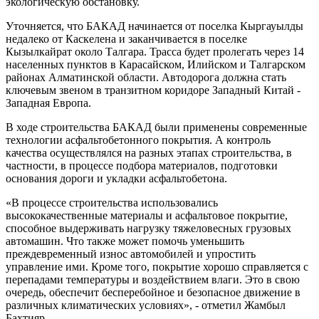
экологическую обстановку.
Уточняется, что БАКАД начинается от поселка Кыргауылды
недалеко от Каскелена и заканчивается в поселке
Кызылкайрат около Талгара. Трасса будет пролегать через 14
населенных пунктов в Карасайском, Илийском и Талгарском
районах Алматинской области. Автодорога должна стать
ключевым звеном в транзитном коридоре Западный Китай -
Западная Европа.
В ходе строительства БАКАД были применены современные
технологии асфальтобетонного покрытия. А контроль
качества осуществлялся на разных этапах строительства, в
частности, в процессе подбора материалов, подготовки
основания дороги и укладки асфальтобетона.
«В процессе строительства использовались
высококачественные материалы и асфальтовое покрытие,
способное выдерживать нагрузку тяжеловесных грузовых
автомашин. Что также может помочь уменьшить
преждевременный износ автомобилей и упростить
управление ими. Кроме того, покрытие хорошо справляется с
перепадами температуры и воздействием влаги. Это в свою
очередь, обеспечит бесперебойное и безопасное движение в
различных климатических условиях», - отметил Жамбыл
Бахтияр.