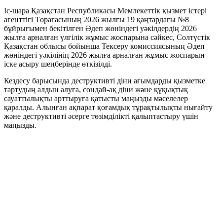
Іс-шара Қазақстан Республикасы Мемлекеттік қызмет істері
агенттігі Төрағасының 2026 жылғы 19 қаңтардағы №8
бұйрығымен бекітілген Әдеп жөніндегі уәкілдердің 2026
жылға арналған үлгілік жұмыс жоспарына сәйкес, Солтүстік
Қазақстан облысы бойынша Тексеру комиссиясының Әдеп
жөніндегі уәкілінің 2026 жылға арналған жұмыс жоспарын
іске асыру шеңберінде өткізілді.
Кездесу барысында деструктивті діни ағымдарды қызметке
тартудың алдын алуға, сондай-ақ діни және құқықтық
сауаттылықты арттыруға қатысты маңызды мәселелер
қаралды. Алынған ақпарат қоғамдық тұрақтылықты нығайту
және деструктивті әсерге төзімділікті қалыптастыру үшін
маңызды.