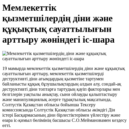
Мемлекеттік
қызметшілердің діни және
құқықтық сауаттылығын
арттыру жөніндегі іс-шара
19 мамырда мемлекеттік қызметшілердің діни және құқықтық
сауаттылығын арттыру, мемлекеттік қызметшілерді
деструктивті діни ағымдардың қызметіне тартумен
байланысты құқық бұзушылықтардың алдын алу, сондай-ақ
деструктивті діни топтарға тартудың қауіп факторлары мен
белгілерін уақтылы анықтау, сыни ойлауды қалыптастыру
және манипуляциялық әсерге тұрақтылық мақсатында,
Солтүстік Қазақстан облысы бойынша Тексеру
комиссиясында Солтүстік Қазақстан облысы әкімдігі Дін
істері Басқармасының діни бірлестіктерімен үйлестіру және
өзара іс-қимыл бөлімінің басшысы С.О.Меймановамен кездесу
өтті.