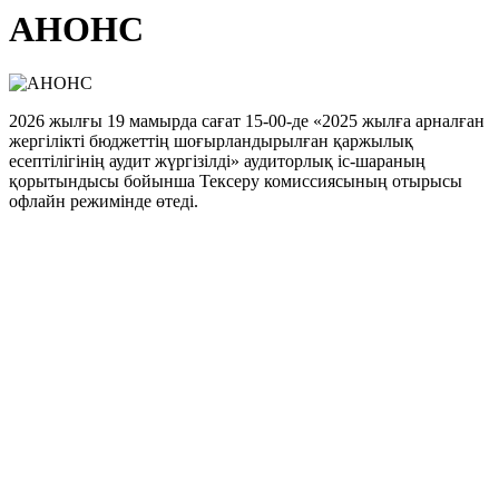
АНОНС
2026 жылғы 19 мамырда сағат 15-00-де «2025 жылға арналған
жергілікті бюджеттің шоғырландырылған қаржылық
есептілігінің аудит жүргізілді» аудиторлық іс-шараның
қорытындыcы бойынша Тексеру комиссиясының отырысы
офлайн режимінде өтеді.