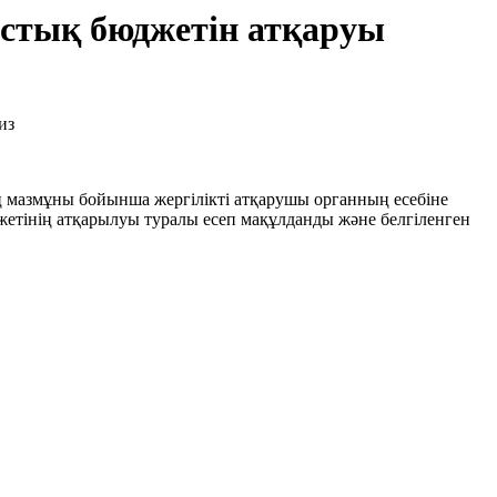
ыстық бюджетін атқаруы
ң мазмұны бойынша жергілікті атқарушы органның есебіне
інің атқарылуы туралы есеп мақұлданды және белгіленген