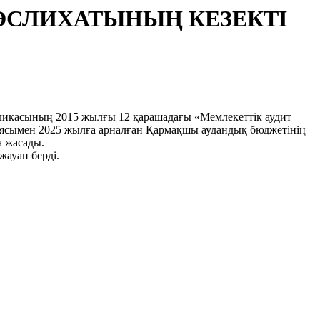
ӘСЛИХАТЫНЫҢ КЕЗЕКТІ
касының 2015 жылғы 12 қарашадағы «Мемлекеттік аудит
ясымен 2025 жылға арналған Қармақшы аудандық бюджетінің
а жасады.
ауап берді.