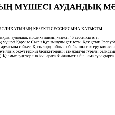
ЫҢ МҮШЕСІ АУДАНДЫҚ М
 аудандық мәслихатының кезекті 46-сессиясы өтті.
шесі Қармыс Сәкен Қуанышұлы қатысты. Қазақстан Республи
тармағына сәйкес, Қызылорда облысы бойынша тексеру комисси
ауылдық округтерінің бюджеттерінің атқарылуы туралы баяндам
рмыс аудиторлық іс-шараға байланысты біршама сұрақтарға ж