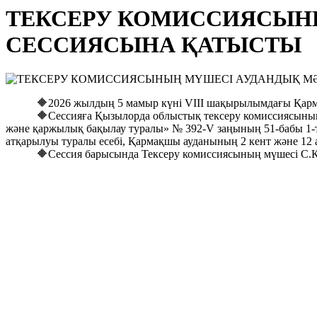
ТЕКСЕРУ КОМИССИЯСЫН
СЕССИЯСЫНА ҚАТЫСТЫ
🔶2026 жылдың 5 мамыр күні VIII шақырылымдағы Қармақшы
🔶Сессияға Қызылорда облыстық тексеру комиссиясының мү
және қаржылық бақылау туралы» № 392-V заңының 51-бабы 1-
атқарылуы туралы есебі, Қармақшы ауданының 2 кент және 12 
🔶Сессия барысында Тексеру комиссиясының мүшесі С.Қ. Қа