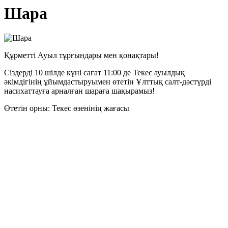
Шара
Құрметті Ауыл тұрғындары мен қонақтары!
Сіздерді 10 шілде күні сағат 11:00 де Текес ауылдық
әкімдігінің ұйымдастыруымен өтетін Ұлттық салт-дәстүрді
насихаттауға арналған шараға шақырамыз!
Өтетін орны: Текес өзенінің жағасы