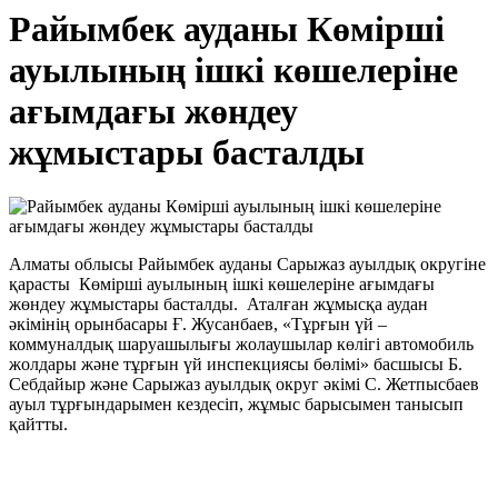
Райымбек ауданы Көмірші
ауылының ішкі көшелеріне
ағымдағы жөндеу
жұмыстары басталды
Алматы облысы Райымбек ауданы Сарыжаз ауылдық округіне
қарасты Көмірші ауылының ішкі көшелеріне ағымдағы
жөндеу жұмыстары басталды. Аталған жұмысқа аудан
әкімінің орынбасары Ғ. Жусанбаев, «Тұрғын үй –
коммуналдық шаруашылығы жолаушылар көлігі автомобиль
жолдары және тұрғын үй инспекциясы бөлімі» басшысы Б.
Себдайыр және Сарыжаз ауылдық округ әкімі С. Жетпысбаев
ауыл тұрғындарымен кездесіп, жұмыс барысымен танысып
қайтты.