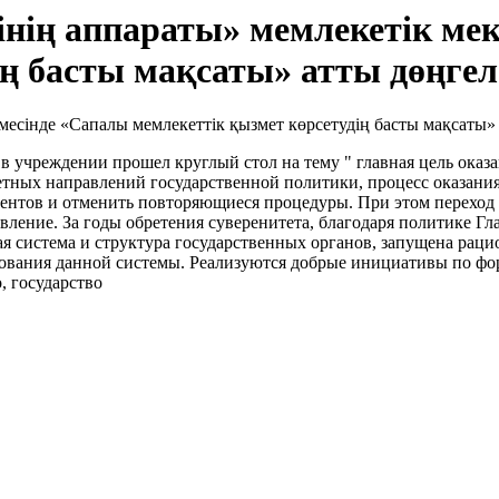
інің аппараты» мемлекетік ме
ң басты мақсаты» атты дөңгел
в учреждении прошел круглый стол на тему " главная цель оказ
тетных направлений государственной политики, процесс оказани
ментов и отменить повторяющиеся процедуры. При этом переход 
ление. За годы обретения суверенитета, благодаря политике Гл
ая система и структура государственных органов, запущена раци
вования данной системы. Реализуются добрые инициативы по 
, государство