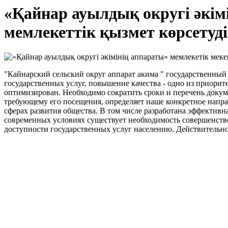
«Қайнар ауылдық округі әкім
мемлекеттік қызмет көрсетуді
"Кайнарский сельский округ аппарат акима " государственный 
государственных услуг, повышение качества - одно из приори
оптимизирован. Необходимо сократить сроки и перечень доку
требующему его посещения, определяет наше конкретное направ
сферах развития общества. В том числе разработана эффективн
современных условиях существует необходимость совершенст
доступности государственных услуг населению. Действительно