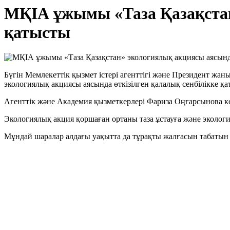
МҚІА ұжымы «Таза Қазақстан
қатысты
Бүгін
Мемлекеттік қызмет
істері агенттігі және Президент
жаны
экологиялық акциясы аясында
өткізілген
қалалық
сенбілікке қ
Агенттік және Академия
қызметкерлері
Фариза Оңғарсынова к
Экологиялық а
кция қоршаған ортаны таза ұстауға және эколо
Мұндай шаралар алдағы уақытта да
тұрақты
жалғасын табатын