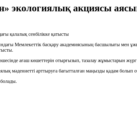
» экологиялық акциясы аясын
ндағы Мемлекеттік басқару академиясының
басшылығы
мен
ұж
атысты.
өшесінде
ағаш көшеттерін отырғызып, тазалау жұмыстарын жүргі
гиялық
мәдениетті
арттыруға бағытталған маңызды қадам болып
о
 болады.