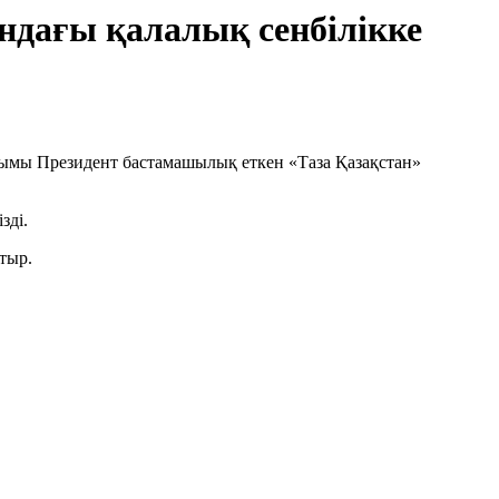
дағы қалалық сенбілікке
ымы
Президент
бастамашылық еткен
«Таза Қазақстан»
зді.
тыр
.