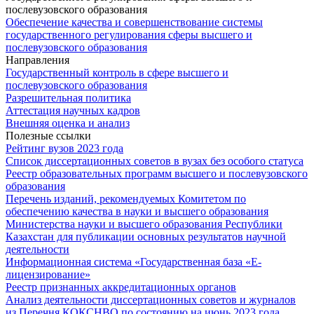
Обеспечение качества и совершенствование системы
государственного регулирования сферы высшего и
послевузовского образования
Направления
Государственный контроль в сфере высшего и
послевузовского образования
Разрешительная политика
Аттестация научных кадров
Внешняя оценка и анализ
Полезные ссылки
Рейтинг вузов 2023 года
Список диссертационных советов в вузах без особого статуса
Реестр образовательных программ высшего и послевузовского
образования
Перечень изданий, рекомендуемых Комитетом по
обеспечению качества в науки и высшего образования
Министерства науки и высшего образования Республики
Казахстан для публикации основных результатов научной
деятельности
Информационная система «Государственная база «Е-
лицензирование»
Реестр признанных аккредитационных органов
Анализ деятельности дисcертационных советов и журналов
из Перечня КОКСНВО по состоянию на июнь 2023 года