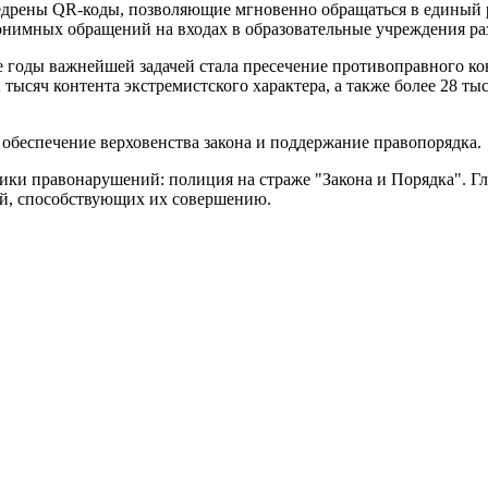
недрены QR-коды, позволяющие мгновенно обращаться в единый р
нонимных обращений на входах в образовательные учреждения р
 годы важнейшей задачей стала пресечение противоправного кон
2 тысяч контента экстремистского характера, а также более 28 т
 обеспечение верховенства закона и поддержание правопорядка.
ики правонарушений: полиция на страже "Закона и Порядка". Г
ий, способствующих их совершению.