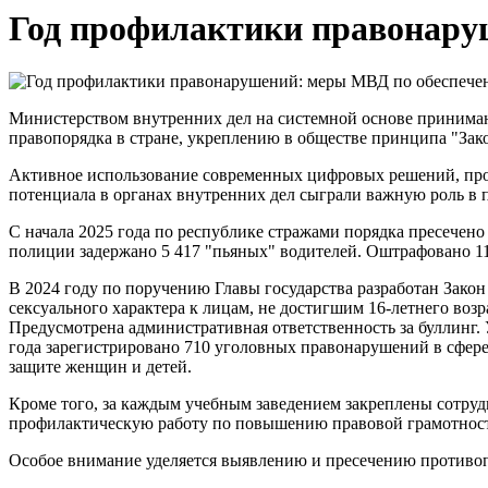
Год профилактики правонару
Министерством внутренних дел на системной основе принимаю
правопорядка в стране, укреплению в обществе принципа "Зак
Активное использование современных цифровых решений, про
потенциала в органах внутренних дел сыграли важную роль в 
С начала 2025 года по республике стражами порядка пресече
полиции задержано 5 417 "пьяных" водителей. Оштрафовано 1
В 2024 году по поручению Главы государства разработан Закон
сексуального характера к лицам, не достигшим 16-летнего воз
Предусмотрена административная ответственность за буллинг.
года зарегистрировано 710 уголовных правонарушений в сфер
защите женщин и детей.
Кроме того, за каждым учебным заведением закреплены сотр
профилактическую работу по повышению правовой грамотности
Особое внимание уделяется выявлению и пресечению противо