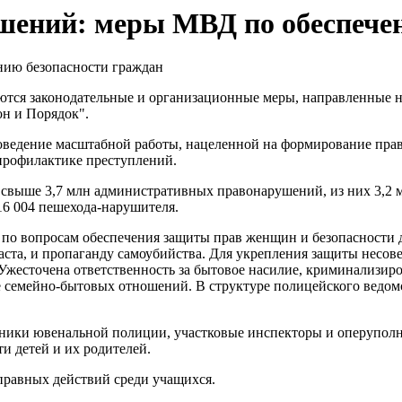
шений: меры МВД по обеспечен
тся законодательные и организационные меры, направленные на
он и Порядок".
ведение масштабной работы, нацеленной на формирование прав
профилактике преступлений.
но свыше 3,7 млн административных правонарушений, из них 3,
16 004 пешехода-нарушителя.
 по вопросам обеспечения защиты прав женщин и безопасности д
раста, и пропаганду самоубийства. Для укрепления защиты несов
 Ужесточена ответственность за бытовое насилие, криминализир
е семейно-бытовых отношений. В структуре полицейского ведо
удники ювенальной полиции, участковые инспекторы и оперупо
 детей и их родителей.
правных действий среди учащихся.