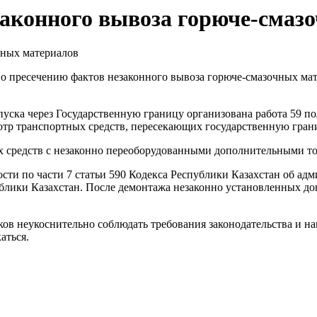
аконного вывоза горюче-смаз
о пресечению фактов незаконного вывоза горюче-смазочных мат
уска через Государственную границу организована работа 59 по
тр транспортных средств, пересекающих государственную гран
ых средств с незаконно переоборудованными дополнительными 
сти по части 7 статьи 590 Кодекса Республики Казахстан об а
ублики Казахстан. После демонтажа незаконно установленных д
ов неукоснительно соблюдать требования законодательства и н
аться.