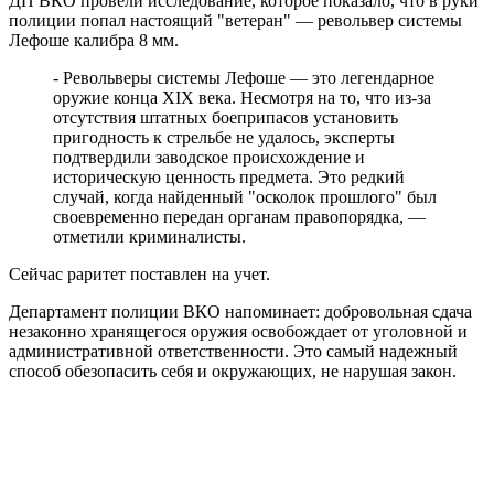
ДП ВКО провели исследование, которое показало, что в руки
полиции попал настоящий "ветеран" — револьвер системы
Лефоше калибра 8 мм.
- Револьверы системы Лефоше — это легендарное
оружие конца XIX века. Несмотря на то, что из-за
отсутствия штатных боеприпасов установить
пригодность к стрельбе не удалось, эксперты
подтвердили заводское происхождение и
историческую ценность предмета. Это редкий
случай, когда найденный "осколок прошлого" был
своевременно передан органам правопорядка, —
отметили криминалисты.
Сейчас раритет поставлен на учет.
Департамент полиции ВКО напоминает: добровольная сдача
незаконно хранящегося оружия освобождает от уголовной и
административной ответственности. Это самый надежный
способ обезопасить себя и окружающих, не нарушая закон.