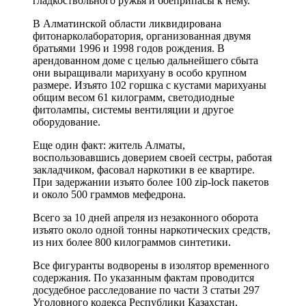
гладкоствольного ружья и боеприпасы к нему.
В Алматинской области ликвидирована
фитонарколаборатория, организованная двумя
братьями 1996 и 1998 годов рождения. В
арендованном доме с целью дальнейшего сбыта
они выращивали марихуану в особо крупном
размере. Изъято 102 горшка с кустами марихуаны
общим весом 61 килограмм, светодиодные
фитолампы, системы вентиляции и другое
оборудование.
Еще один факт: житель Алматы,
воспользовавшись доверием своей сестры, работая
закладчиком, фасовал наркотики в ее квартире.
При задержании изъято более 100 zip-lock пакетов
и около 500 граммов мефедрона.
Всего за 10 дней апреля из незаконного оборота
изъято около одной тонны наркотических средств,
из них более 800 килограммов синтетики.
Все фигуранты водворены в изолятор временного
содержания. По указанным фактам проводится
досудебное расследование по части 3 статьи 297
Уголовного кодекса Республики Казахстан,