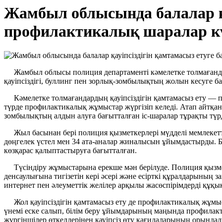
Жамбыл облысында балалар қа
профилактикалық шаралар к
Жамбыл облысы полиция департаменті кәмелетке толмағандар
қауіпсіздігі, буллинг пен зорлық-зомбылықтың жолын кесуге ба
Кәмелетке толмағандардың қауіпсіздігін қамтамасыз ету — п
түрде профилактикалық жұмыстар жүргізіп келеді. Атап айтқан
зомбылықтың алдын алуға бағытталған іс-шаралар тұрақты тү
Жыл басынан бері полиция қызметкерлері мүдделі мемлекеттік о
дөңгелек үстел мен 34 ата-аналар жиналысын ұйымдастырды. Бұ
көзқарас қалыптастыруға бағытталған.
Түсіндіру жұмыстарына ерекше мән берілуде. Полиция қызмет
денсаулығына тигізетін кері әсері және есірткі құралдарының
интернет пен әлеуметтік желілер арқылы жасөспірімдерді құқық
Жол қауіпсіздігін қамтамасыз ету де профилактикалық жұмыс
үнемі еске салып, білім беру ұйымдарының маңында профилакт
жүргіншілер өткелдерінен қауіпсіз өту қағидаларының орында