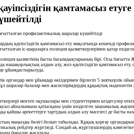
уіпсіздігін қамтамасыз етуге
үшейтілді
дың қауіпсіздігін қамтамасыз ету мақсатында кешенді профила
ғытталған іс-шараларға полиция қызметкерлерімен қатар педагогт
олиция қызметінің басты басымдықтарының бірі. Осы бағытта 
да нашақорлықтың алдын алу, жол қауіпсіздігін қамтамасыз ету,
рде ұйымдастырылуда.
ргандар мен ұйымдар өкілдерімен бірлесіп 5 зияткерлік ойын мен
л шаралар балалар мен жасөспірімдердің құқықтық мәдениетін ар
керлері мектеп оқушылары мен студенттермен кездесулер өткіз
 заңсыз айналымына қатысқаны үшін көзделген заңнамалық жауап
қа қайшы әрекеттерге тартудың алдын алу мәселесі де басты наз
тың маңызды бөлігі болып табылады. Құқық қорғау органдарын
икалық рейдтер жүргізеді. Сондай-ақ жүргізушілердің кәмелетк
луына бақылау жасалады.