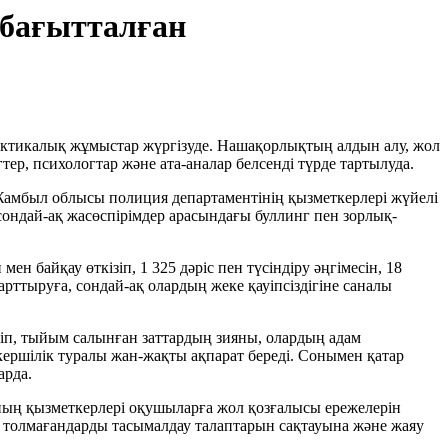
 бағытталған
ктикалық жұмыстар жүргізуде. Нашақорлықтың алдын алу, жол
ер, психологтар және ата-аналар белсенді түрде тартылуда.
Жамбыл облысы полиция департаментінің қызметкерлері жүйелі
 сондай-ақ жасөспірімдер арасындағы буллинг пен зорлық-
 байқау өткізіп, 1 325 дәріс пен түсіндіру әңгімесін, 18
ттыруға, сондай-ақ олардың жеке қауіпсіздігіне саналы
іп, тыйым салынған заттардың зияны, олардың адам
кершілік туралы жан-жақты ақпарат береді. Сонымен қатар
арда.
ың қызметкерлері оқушыларға жол қозғалысы ережелерін
е толмағандарды тасымалдау талаптарын сақтауына және жаяу