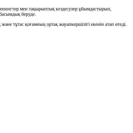
ренингтер мен тақырыптық кездесулер ұйымдастырып,
 басымдық беруде.
әне тұтас қоғамның ортақ жауапкершілігі екенін атап өтеді.