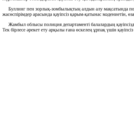
Буллинг пен зорлық-зомбылықтың алдын алу мақсатында поли
жасөспірімдер арасында қауіпсіз қарым-қатынас мәдениетін, ө
Жамбыл облысы полиция департаменті балалардың қауіпсіздігі
Тек бірлесе әрекет ету арқылы ғана өскелең ұрпақ үшін қауіпсі