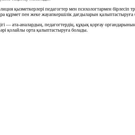
ция қызметкерлері педагогтер мен психологтармен бірлесіп т
зара құрмет пен жеке жауапкершілік дағдыларын қалыптастыруға
 — ата-аналардың, педагогтердің, құқық қорғау органдарының ж
з әрі қолайлы орта қалыптастыруға болады.