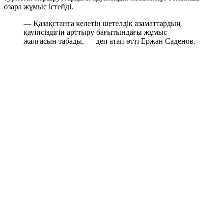
өзара жұмыс істейді.
— Қазақстанға келетін шетелдік азаматтардың
қауіпсіздігін арттыру бағытындағы жұмыс
жалғасын табады, — деп атап өтті Ержан Саденов.