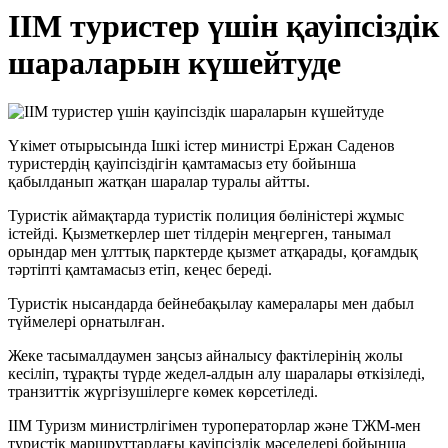
ІІМ туристер үшін қауіпсіздік
шараларын күшейтуде
Үкімет отырысында Ішкі істер министрі Ержан Саденов
туристердің қауіпсіздігін қамтамасыз ету бойынша
қабылданып жатқан шаралар туралы айтты.
Туристік аймақтарда туристік полиция бөліністері жұмыс
істейді. Қызметкерлер шет тілдерін меңгерген, танымал
орындар мен ұлттық парктерде қызмет атқарады, қоғамдық
тәртіпті қамтамасыз етіп, кеңес береді.
Туристік нысандарда бейнебақылау камералары мен дабыл
түймелері орнатылған.
Жеке тасымалдаумен заңсыз айналысу фактілерінің жолы
кесіліп, тұрақты түрде жедел-алдын алу шаралары өткізіледі,
транзиттік жүргізушілерге көмек көрсетіледі.
ІІМ Туризм министрлігімен туроператорлар және ТЖМ-мен
туристік маршруттардағы қауіпсіздік мәселелері бойынша