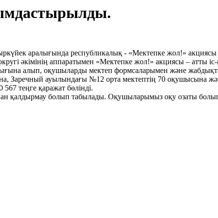
йымдастырылды.
 қыркүйек аралығында республикалық - «Мектепке жол!» акция
ругі әкімінің аппаратымен «Мектепке жол!» акциясы – атты і
рлығына алып, оқушыларды мектеп формсаларымен және жабдықта
на, Заречный ауылындағы №12 орта мектептің 70 оқушысына жә
567 теңге қаражат бөлінді.
ан қалдырмау болып табылады. Оқушыларымыз оқу озаты болып,