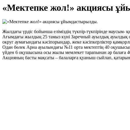
«Мектепке жол!» акциясы ұ
Жылдағы үрдіс бойынша еліміздің түкпір-түкпірінде маусым-
Ағымдағы жылдың 25 тамыз күні Заречный ауылдық ауылдық ок
округ аумағындағы кәсіпорындар, жеке кәсіпкерліктер қамқо
Одан бөлек Арна ауылындағы №11 орта мектептің 40 оқушысы
үйден 6 оқушысына осы жылы мемлекет тарапынан әр балаға 40 
Акцияның басты мақсаты – балаларға қуаныш сыйлап, қатарын