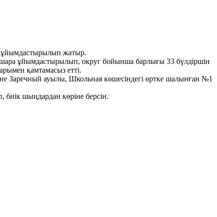
сы ұйымдастырылып жатыр.
с-шара ұйымдастырылып, округ бойынша барлығы 33 бүлдіршін
рымен қамтамасыз етті.
не Заречный ауылы, Школьная көшесіндегі өртке шалынған №1
 биік шыңдардан көріне берсін.