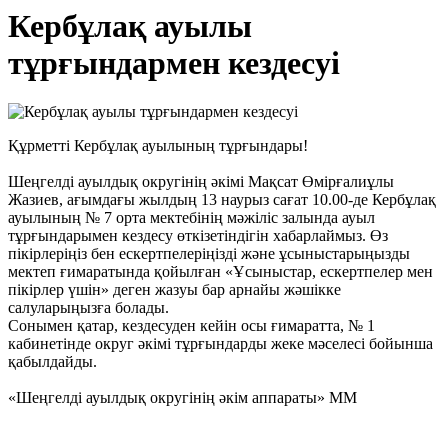
Кербұлақ ауылы
тұрғындармен кездесуі
Құрметті Кербұлақ ауылының тұрғындары!
Шеңгелді ауылдық округінің әкімі Мақсат Өмірғалиұлы
Жазиев, ағымдағы жылдың 13 наурыз сағат 10.00-де Кербұлақ
ауылының № 7 орта мектебінің мәжіліс залында ауыл
тұрғындарымен кездесу өткізетіндігін хабарлаймыз. Өз
пікірлеріңіз бен ескертпелеріңізді және ұсыныстарыңызды
мектеп ғимаратында қойылған «Ұсыныстар, ескертпелер мен
пікірлер үшін» деген жазуы бар арнайы жәшікке
салуларыңызға болады.
Сонымен қатар, кездесуден кейін осы ғимаратта, № 1
кабинетінде округ әкімі тұрғындарды жеке мәселесі бойынша
қабылдайды.
«Шеңгелді ауылдық округінің әкім аппараты» ММ