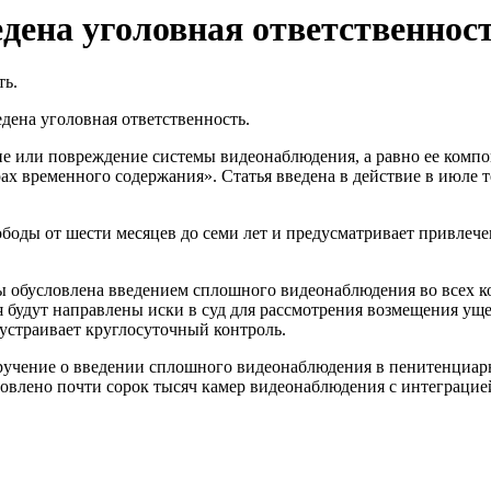
дена уголовная ответственност
дена уголовная ответственность.
е или повреждение системы видеонаблюдения, а равно ее комп
ах временного содержания». Статья введена в действие в июле 
боды от шести месяцев до семи лет и предусматривает привлече
ы обусловлена введением сплошного видеонаблюдения во всех к
 будут направлены иски в суд для рассмотрения возмещения ущ
устраивает круглосуточный контроль.
оручение о введении сплошного видеонаблюдения в пенитенциа
новлено почти сорок тысяч камер видеонаблюдения с интеграци