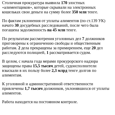
Столичная прокуратура выявила
170
злостных
«алиментщиков», которые скрывали на электронных
кошельках свои деньги на сумму более
350 млн
тенге.
По фактам уклонения от уплаты алиментов (по ст.139 УК)
начато
30
досудебных расследований, после чего была
погашена задолженность
на 45 млн
тенге.
По результатам рассмотрения уголовных дел
7
должников
приговорены к ограничению свободы и общественным
работам.
2
дела прекращены за примирением, еще
20
дел
расследуются полицией,
1
рассматривается судом.
В целом, с начала года мерами прокурорского надзора
защищены права
15
,5
тысяч
детей, судоисполнители
взыскали в их пользу более
2
,3
млрд
тенге долгов по
алиментам.
К уголовной и административной ответственности
привлечены
1,
7
тысяч
должников, уклонявшихся от уплаты
алиментов.
Работа находится на постоянном контроле.