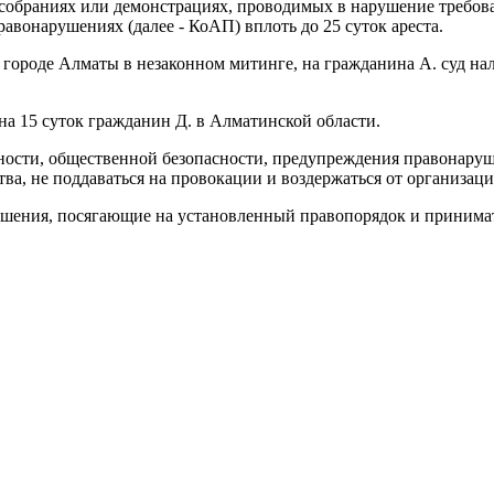
 собраниях или демонстрациях, проводимых в нарушение требован
авонарушениях (далее - КоАП) вплоть до 25 суток ареста.
 в городе Алматы в незаконном митинге, на гражданина А. суд н
 на 15 суток гражданин Д. в Алматинской области.
нности, общественной безопасности, предупреждения правонаруш
ва, не поддаваться на провокации и воздержаться от организац
ушения, посягающие на установленный правопорядок и принима