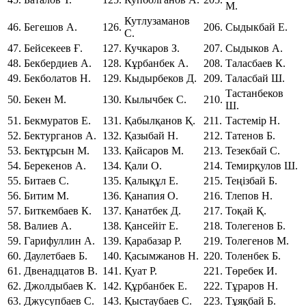
М.
Кутлузаманов
46.
Бегешов А.
126.
206.
Сыдыкбай Е.
С.
47.
Бейсекеев Ғ.
127.
Кучкаров З.
207.
Сыдыков А.
48.
Бекбердиев А.
128.
Кұрбанбек А.
208.
Таласбаев К.
49.
Бекболатов Н.
129.
Кыдырбеков Д.
209.
Таласбай Ш.
Тастанбеков
50.
Бекен М.
130.
Кылычбек С.
210.
Ш.
51.
Бекмуратов Е.
131.
Қабылқанов Қ.
211.
Тастемір Н.
52.
Бектурганов А.
132.
Қазыбай Н.
212.
Татенов Б.
53.
Бектұрсын М.
133.
Қайсаров М.
213.
Тезекбай С.
54.
Берекенов А.
134.
Қали О.
214.
Темирқулов Ш.
55.
Битаев С.
135.
Қалықұл Е.
215.
Теңізбай Б.
56.
Битим М.
136.
Қанапия О.
216.
Тлепов Н.
57.
Биткембаев К.
137.
Қанатбек Д.
217.
Тоқай Қ.
58.
Валиев А.
138.
Қансейіт Е.
218.
Толегенов Б.
59.
Гарифуллин А.
139.
Қарабазар Р.
219.
Толегенов М.
60.
Даулетбаев Б.
140.
Қасымжанов Н.
220.
Толенбек Б.
61.
Двенадцатов В.
141.
Қуат Р.
221.
Төребек И.
62.
Джолдыбаев К.
142.
Құрбанбек Е.
222.
Тұраров Н.
63.
Джусупбаев С.
143.
Қыстаубаев С.
223.
Тұяқбай Б.