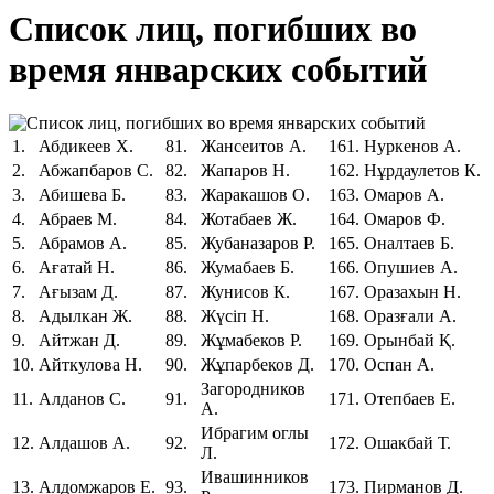
Список лиц, погибших во
время январских событий
1.
Абдикеев Х.
81.
Жансеитов А.
161.
Нуркенов А.
2.
Абжапбаров С.
82.
Жапаров Н.
162.
Нұрдаулетов К.
3.
Абишева Б.
83.
Жаракашов О.
163.
Омаров А.
4.
Абраев М.
84.
Жотабаев Ж.
164.
Омаров Ф.
5.
Абрамов А.
85.
Жубаназаров Р.
165.
Оналтаев Б.
6.
Ағатай Н.
86.
Жумабаев Б.
166.
Опушиев А.
7.
Ағызам Д.
87.
Жунисов К.
167.
Оразахын Н.
8.
Адылкан Ж.
88.
Жүсіп Н.
168.
Оразғали А.
9.
Айтжан Д.
89.
Жұмабеков Р.
169.
Орынбай Қ.
10.
Айткулова Н.
90.
Жұпарбеков Д.
170.
Оспан А.
Загородников
11.
Алданов С.
91.
171.
Отепбаев Е.
А.
Ибрагим оглы
12.
Алдашов А.
92.
172.
Ошакбай Т.
Л.
Ивашинников
13.
Алдомжаров Е.
93.
173.
Пирманов Д.