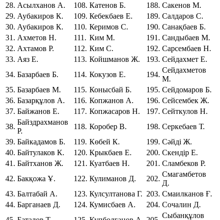
28.
Асылханов А.
108.
Катенов Б.
188.
Сакенов М.
29.
Аубакиров К.
109.
Кебекбаев Е.
189.
Салдаров С.
30.
Аубакиров К.
110.
Керимов С.
190.
Санақбаев Б.
31.
Ахметов Н.
111.
Ким М.
191.
Сандыбаев М.
32.
Ахтамов Р.
112.
Ким С.
192.
Сарсембаев Н.
33.
Аяз Е.
113.
Койшманов Ж.
193.
Сейдахмет Е.
Сейдахметов
34.
Базарбаев Б.
114.
Кокузов Е.
194.
М.
35.
Базарбаев М.
115.
Конысбай Б.
195.
Сейдомаров Б.
36.
Базарқұлов А.
116.
Копжанов А.
196.
Сейсембек Ж.
37.
Байжанов Е.
117.
Копжасаров Н.
197.
Сейткулов Н.
Байздрахманов
38.
118.
Коробер В.
198.
Серкебаев Т.
Р.
39.
Байкадамов Б.
119.
Көбей К.
199.
Сәйді Ж.
40.
Байтулаков К.
120.
Крыкбаев Е.
200.
Скендір Е.
41.
Байтханов Ж.
121.
Куатбаев Н.
201.
Сламбеков Р.
Смагамбетов
42.
Бакқожа Ұ.
122.
Кулиманов Д.
202.
Д.
43.
Балтабай А.
123.
Кулсултанова Г.
203.
Смаилканов Ғ.
44.
Барганаев Д.
124.
Кумисбаев А.
204.
Сочалин Д.
Сыбанқұлов
45.
Баталов Т.
125.
Купболганов А.
205.