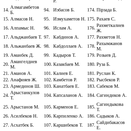
Р.
Алмагамбетов
14.
94.
Избасов Б.
174.
Пірзада Б.
Б.
15.
Алмасов Н.
95.
Измухаметов Н.
175.
Рахаев С.
Рахметкалиев
16.
Алпамыс Н.
96.
Ислам А.
176.
Ж.
17.
Альджанбаев Т.
97.
Кабдинов А.
177.
Рахметов Н.
Рахымжанов
18.
Альжанбаев Ж.
98.
Кабдоллаев А.
178.
М.
19.
Аманбек Д.
99.
Кадыров Т.
179.
Розыев Д.
Амангелдиев
20.
100.
Казакбаев М.
180.
Руза Б.
М.
21.
Аманов А.
101.
Калиев Е.
181.
Руслан К.
22.
Анафияев Ж.
102.
Камбетов Р.
182.
Рысбеков Р.
23.
Армединов Ш.
103.
Канатбаев Е.
183.
Сабеков М.
Арыстанкулов
24.
104.
Капсаланов А.
184.
Сагиндиков А.
Т.
Сагиндыкова
25.
Арыстанов М.
105.
Карменов Е.
185.
Т.
26.
Асилбеков Н.
106.
Карпиленко А.
186.
Садыков А.
Сайдибакасов
27.
Асхатбек Б.
107.
Каршибеков Т.
187.
Е.