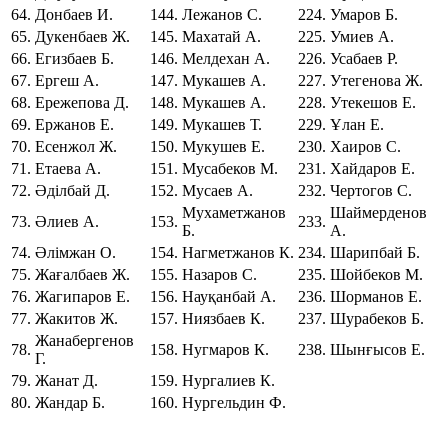
64.
Донбаев И.
144.
Лежанов С.
224.
Умаров Б.
65.
Дукенбаев Ж.
145.
Махатай А.
225.
Умиев А.
66.
Егизбаев Б.
146.
Мелдехан А.
226.
Усабаев Р.
67.
Ергеш А.
147.
Мукашев А.
227.
Утегенова Ж.
68.
Ережепова Д.
148.
Мукашев А.
228.
Утекешов Е.
69.
Ержанов Е.
149.
Мукашев Т.
229.
Ұлан Е.
70.
Есенжол Ж.
150.
Мукушев Е.
230.
Хаиров С.
71.
Етаева А.
151.
Мусабеков М.
231.
Хайдаров Е.
72.
Әділбай Д.
152.
Мусаев А.
232.
Чертогов С.
Мухаметжанов
Шаймерденов
73.
Әлиев А.
153.
233.
Б.
А.
74.
Әлімжан О.
154.
Нагметжанов К.
234.
Шарипбай Б.
75.
Жағалбаев Ж.
155.
Назаров С.
235.
Шойбеков М.
76.
Жагипаров Е.
156.
Науқанбай А.
236.
Шорманов Е.
77.
Жакитов Ж.
157.
Ниязбаев К.
237.
Шурабеков Б.
Жанабергенов
78.
158.
Нугмаров К.
238.
Шынғысов Е.
Г.
79.
Жанат Д.
159.
Нургалиев К.
80.
Жандар Б.
160.
Нургельдин Ф.