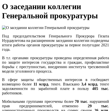
О заседании коллегии
Генеральной прокуратуры
Под председательством Генерального Прокурора Гизата
Нурдаулетова на расширенном заседании коллегии подведены
итоги работы органов прокуратуры за первое полугодие 2021
года.
В т.г. органами прокуратуры проведена определенная работа
по защите интересов государства и граждан, профилактике
борьбы с преступностью, внедрению института трехзвенной
модели уголовного процесса.
В сфере защиты общественных интересов в госбюджет
возмещено более
11 млрд.
тенге. Взыскано
3,4 млрд.
тенге
задолженности по заработной плате в пользу
405 тыс
.
работников.
Мобильными группами пресечены более
70 тыс
. нарушений
прав предпринимателей, отменено
29 тыс
.
административных производств на сумму свыше
26 млн.