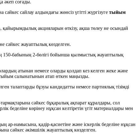
а әкеп соғады.
сәйкес сайлау алдындағы жөнсiз үгіттi жүргiзуге
тыйым
ар, қайырымдылық акцияларын өткiзу, ақша төлеу не осындай
не сәйкес жауаптылық көзделген.
нің 150-бабының 2-бөлігі бойынша қылмыстық жауаптылық
 олардың атынан немесе оларды қолдап кез келген жеке және
 тыйым салынатынын атап өткен маңызды.
лген талаптарды бұзуы кандидатты немесе партиялық тізімді
армақтарына сәйкес бұқаралық ақпарат құралдары, сол
ік беделіне көрінеу нұқсан келтіретін үгіт материалдары мен
ың ар-намысына, қадір-қасиетіне және іскерлік беделіне нұқсан
бына сәйкес әкімшілік жауаптылық көзделген.