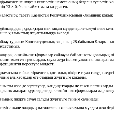
р-қасиетiне нұқсан келтiретiн немесе оның беделiн түсiретiн кө
ң 73-3-бабына сәйкес жаза көзделген.
наластыру, тарату Қазақстан Республикасының Әкімшілік құқық 
 ұйымдардың құқықтары мен заңды мүдделеріне елеулі зиян келтір
ынша қылмыстық жауаптылыққа әкеледі.
йлау туралы» Конституциялық заңының 28-бабының 9-тармағында
аудартамыз.
алдары, онлайн-платформалар сайлауға байланысты қоғамдық пікі
ысын төлеген тұлғаларды, сауал жүргiзілген уақытты, ақпарат ж
ффициентiн көрсетуге мiндеттi.
намасына сәйкес тіркелген, қоғамдық пікірге сауал салуды жүрг
лдын ала хабардар ете отырып жүргізуге құқылы.
йланысты өзге де зерттеулер, кандидаттарды не саяси партиялард
ұқаралық ақпарат құралдарында, онлайн-платформаларда жариялау
оғамдық пiкiрге сауал салуды жүргізуге тыйым салынады.
ргізуіне және олардың нәтижелерін жариялауына мүлдем жол бері