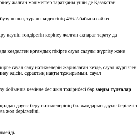
рiнеу жалған мәлiметтер таратқаны үшін де Қазақстан
бұзушылық туралы кодексінің 456-2-бабына сәйкес
у қаупін төндіретін көрінеу жалған ақпарат тарату да
 көзделген қоғамдық пікірге сауал салуды жүргізу және
рге сауал салу нәтижелерін жариялаған кезде, сауал жүргiзген
инау әдiсiн, сұрақтың нақты тұжырымын, сауал
ізу бойынша кемінде бес жыл тәжірибесі бар
заңды тұлғалар
ы қолдап дауыс беру нәтижелерiнiң болжамдарын дауыс берiлетін
ға жол берілмейдi.
лмейді.