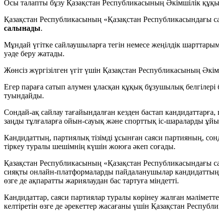
Осы талапты бұзу Қазақстан Республикасының Әкімшілік құқы
Қазақстан Республикасының «Қазақстан Республикасындағы са
салынады
.
Мұндай үгітке сайлаушыларға тегiн немесе жеңiлдiк шарттарыме
уәде беру жатады.
Жөнсіз жүргізілген үгіт үшін Қазақстан Республикасының Әкім
Егер параға сатып алумен ұласқан құқық бұзушылық белгілер
туындайды.
Сондай-ақ сайлау тағайындалған кезден бастап кандидаттарға, 
заңды тұлғаларға ойын-сауық және спорттық іс-шараларды ұй
Кандидаттың, партиялық тізімді ұсынған саяси партияның, сон
тіркеу туралы шешімнің күшін жоюға әкеп соғады.
Қазақстан Республикасының «Қазақстан Республикасындағы са
сияқты онлайн-платформаларды пайдаланушылар кандидаттың нем
өзге де ақпаратты жариялаудан бас тартуға міндетті.
Кандидаттар, саяси партиялар туралы көрінеу жалған мәліметте
келтіретін өзге де әрекеттер жасағаны үшін Қазақстан Респуб