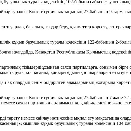
қ бұзушылық туралы кодексінің 102-бабына сәйкес жауаптылыққ
йлау туралы» Конституциялық заңының 27-бабының 9-тармағына 
н тауарлар, бағалы қағаздар беру, қызметтер көрсету, лотереял
шілік құқық бұзушылық туралы кодексінің 122-бабының 2-бөлігі
і болған жағдайда, Қазақстан Республикасы Қылмыстық кодексі
партиялық тізімдерді ұсынған саяси партияларға, сонымен бірге
ымдастыруды қоспағанда, қайырымдылық іс-шараларын өткізуге
дай-ақ олардың сенім білдірілген адамдарының жоғарыда көрсеті
йлау туралы» Конституциялық заңының 27-бабының 7 және 7-1-т
есе саяси партияның ар-намысына, қадір-қасиетіне және іскерл
рді тарату немесе сайлау нәтижесіне ықпал ету мақсатында олард
ликасының Әкімшілік құқық бұзушылық туралы кодексінің 104-ба