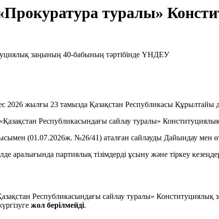
«Прокуратура туралы» Консти
с 2026 жылғы 23 тамызда Қазақстан Республикасы Құрылтайы 
 «Қазақстан Республикасындағы сайлау туралы» Конституциялық
мен (01.07.2026ж. №26/41) аталған сайлауды Дайындау мен өткіз
де аралығында партиялық тізімдерді ұсыну және тіркеу кезеңдері
азақстан Республикасындағы сайлау туралы» Конституциялық за
жүргізуге
жол берілмейді
.