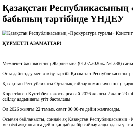
Қазақстан Республикасының 
бабының тәртібінде ҮНДЕУ
ҚҰРМЕТТІ АЗАМАТТАР!
Мемлекет басшысының Жарлығына (01.07.2026ж. №1338) сәйке
Оны дайындау мен өткізу тәртібі Қазақстан Республикасының
Қазақстан Республикасы Орталық сайлау комиссиясының қаулысы
Көрсетілген Күнтізбелік жоспарға сай 2026 жылғы 2 және 23 шіл
сайлау алдындағы үгiт басталады.
Ол 2026 жылғы 22 тамыз, сағат 00:00-ге дейін жалғасады.
Осыған байланысты, сондай-ақ Қазақстан Республикасының «Қ
мерзімі аяқталғанға дейін қандай да бір сайлау алдындағы үгiт 