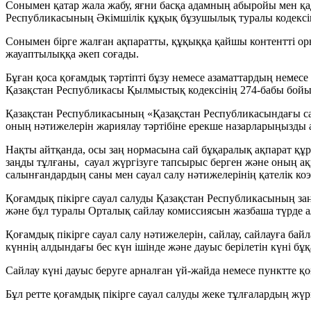
Сонымен қатар жала жабу, яғни басқа адамның абыройы мен қадi
Республикасының Әкімшілік құқық бұзушылық туралы кодексіні
Сонымен бірге жалған ақпаратты, құқыққа қайшы контентті ор
жауаптылыққа әкеп соғады.
Бұған қоса қоғамдық тәртіпті бұзу немесе азаматтардың немесе
Қазақстан Республикасы Қылмыстық кодексінің 274-бабы бой
Қазақстан Республикасының «Қазақстан Республикасындағы са
оның нәтижелерін жариялау тәртібіне ерекше назарларыңызды 
Нақты айтқанда, осы заң нормасына сай бұқаралық ақпарат құр
заңды тұлғаны, сауал жүргізуге тапсырыс берген және оның ақ
салынғандардың саны мен сауал салу нәтижелерінің қателiк коэ
Қоғамдық пікірге сауал салуды Қазақстан Республикасының заң
және бұл туралы Орталық сайлау комиссиясын жазбаша түрде а
Қоғамдық пікірге сауал салу нәтижелерiн, сайлау, сайлауға ба
күннің алдындағы бес күн ішінде және дауыс берiлетiн күні б
Сайлау күнi дауыс беруге арналған үй-жайда немесе пунктте қ
Бұл ретте қоғамдық пікірге сауал салуды жеке тұлғалардың жү