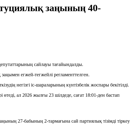
туциялық заңының 40-
депутаттарының сайлауы тағайындалды.
 заңымен егжей-тегжейлі регламенттелген.
удің негізгі іс-шараларының күнтізбелік жоспары бекітілді.
 өтеді, ал 2026 жылғы 23 шілдеде, сағат 18:01-ден бастап
ңының 27-бабының 2-тармағына сай партиялық тізімді тіркеу