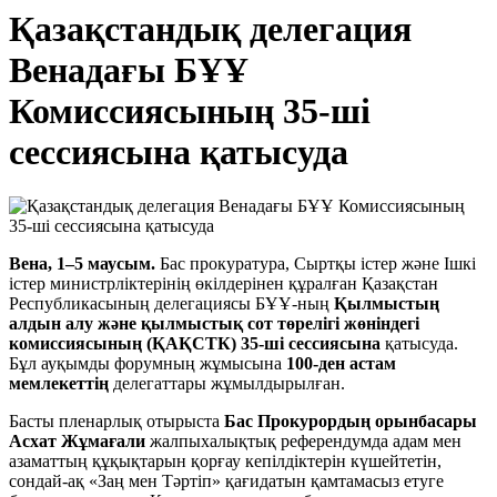
Қазақстандық делегация
Венадағы БҰҰ
Комиссиясының 35-ші
сессиясына қатысуда
Вена, 1–5 маусым.
Бас прокуратура, Сыртқы істер және Ішкі
істер министрліктерінің өкілдерінен құралған Қазақстан
Республикасының делегациясы БҰҰ-ның
Қылмыстың
алдын алу және қылмыстық сот төрелігі жөніндегі
комиссиясының (ҚАҚСТК) 35-ші сессиясына
қатысуда.
Бұл ауқымды форумның жұмысына
100-ден астам
мемлекеттің
делегаттары жұмылдырылған.
Басты пленарлық отырыста
Бас Прокурордың орынбасары
Асхат Жұмағали
жалпыхалықтық референдумда адам мен
азаматтың құқықтарын қорғау кепілдіктерін күшейтетін,
сондай-ақ «Заң мен Тәртіп» қағидатын қамтамасыз етуге