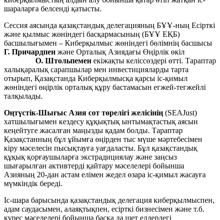
шараларға белсенді қатысты.
Сессия аясында қазақстандық делегацияның БҰҰ-ның Есірткі
және қылмыс жөніндегі басқармасының (БҰҰ ЕҚБ)
басшылығымен – Киберқылмыс жөніндегі бөлімнің басшысы
Г. Причардпен
және Орталық Азиядағы Өңірлік өкіл
О. Штольпемен
екіжақты келіссөздері өтті. Тараптар
халықаралық сарапшылар мен инвестицияларды тарта
отырып, Қазақстанда Киберқылмысқа қарсы іс-қимыл
жөніндегі өңірлік орталық құру бастамасын егжей-тегжейлі
талқылады.
Оңтүстік-Шығыс Азия сот төрелігі желісінің
(SEAJust)
хатшылығымен кездесу құқықтық ынтымақтастық аясын
кеңейтуге жасалған маңызды қадам болды. Тараптар
Қазақстанның бұл ұйымға өңірден тыс мүше мәртебесімен
кіру мәселесін пысықтауға уағдаласты. Бұл қазақстандық
құқық қорғаушыларға экстрадициялау және заңсыз
шығарылған активтерді қайтару мәселелері бойынша
Азияның 20-дан астам елімен жедел өзара іс-қимыл жасауға
мүмкіндік береді.
Іс-шара барысында қазақстандық делегация киберқылмыспен,
адам саудасымен, алаяқтықпен, есірткі бизнесімен және т.б.
күрес мәселелері бойынша басқа да шет елдердегі