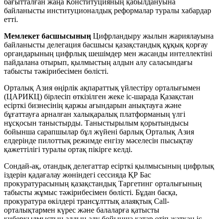
бағытталған жаңа Конституцияның қабылдануына
байланысты институционалдық реформалар туралы хабардар
етті.
Мемлекет басшысының
Цифрландыру жылын жариялауына
байланысты делегация басшысы қазақстандық құқық қорғау
органдарының цифрлық шешімдер мен жасанды интеллектіні
пайдалана отырып, қылмыстың алдын алу саласындағы
табысты тәжірибесімен бөлісті.
Орталық Азия өңірлік ақпараттық үйлестіру орталығымен
(ЦАРИКЦ) бірлесіп өткізілген жеке іс-шарада Қазақстан
есірткі бизнесінің қаржы ағындарын анықтауға және
бұғаттауға арналған халықаралық платформаның үлгі
нұсқосын таныстырды. Таныстырылым қорытындысы
бойынша сарапшылар бұл жүйені барлық Орталық Азия
елдерінде пилоттық режимде енгізу мәселесін пысықтау
қажеттілігі туралы ортақ пікірге келді.
Сондай-ақ, отандық делегаттар есірткі қылмысының цифрлық
іздерін қадағалау жөніндегі сессияда ҚР Бас
прокуратурасының қазақстандық Таргетинг орталығының
табысты жұмыс тәжірибесімен бөлісті. Бұдан басқа,
прокуратура өкілдері трансұлттық алаяқтық Call-
орталықтармен күрес және балаларға қатысты
киберқылмыстың алдын алу бойынша қатар өтіп жатқан іс-