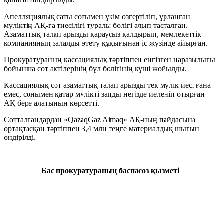
Апелляциялық саты сотымен үкім өзгертіліп, ұрланған
мүліктің АҚ-ға тиесілігі туралы бөлігі алып тасталған.
Азаматтық талап арызды қараусыз қалдырып, мемлекеттік
компанияның залалды өтету құқығынан іс жүзінде айырған.
Прокуратураның кассациялық тәртіппен енгізген наразылығы
бойынша сот актілерінің бұл бөлігінің күші жойылды.
Кассациялық сот азаматтық талап арызды тек мүлік иесі ғана
емес, сонымен қатар мүлікті заңды негізде иеленіп отырған
АҚ бере алатынын көрсетті.
Сотталғандардан «QazaqGaz Aimaq» АҚ-ның пайдасына
ортақтасқан тәртіппен 3,4 млн теңге материалдық шығын
өндірілді.
Бас прокуратураның баспасөз қызметі