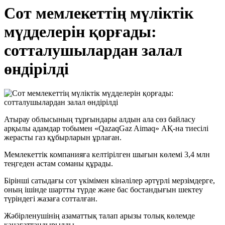
Cот мемлекеттің мүліктік
мүдделерін қорғады:
сотталушылардан залал
өндірілді
Атырау облысының тұрғындары алдын ала сөз байласу
арқылы адамдар тобымен «QazaqGaz Aimaq» АҚ-на тиесілі
жерасты газ құбырларын ұрлаған.
Мемлекеттік компанияға келтірілген шығын көлемі 3,4 млн
теңгеден астам соманы құрады.
Бірінші сатыдағы сот үкімімен кінәлілер әртүрлі мерзімдерге,
оның ішінде шартты түрде және бас бостандығын шектеу
түріндегі жазаға сотталған.
Жәбірленушінің азаматтық талап арызы толық көлемде
қанағаттандырылды.