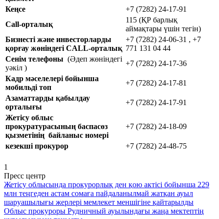
Кеңсе
+7 (7282) 24-17-91
115 (ҚР барлық
Call-орталық
аймақтары үшін тегін)
Бизнесті және инвесторларды
+7 (7282) 24-06-31 , +7
қорғау жөніндегі CALL-орталық
771 131 04 44
Сенім телефоны
(Әдеп жөніндегі
+7 (7282) 24-17-36
уәкіл )
Кадр мәселелері бойынша
+7 (7282) 24-17-81
мобильді топ
Азаматтарды қабылдау
+7 (7282) 24-17-91
орталығы
Жетісу облыс
прокуратурасының баспасөз
+7 (7282) 24-18-09
қызметінің байланыс номері
кезекші прокурор
+7 (7282) 24-48-75
1
Пресс центр
Жетісу облысында прокурорлық ден қою актісі бойынша 229
млн теңгеден астам сомаға пайдаланылмай жатқан ауыл
шаруашылығы жерлері мемлекет меншігіне қайтарылды
Облыс прокуроры Рудничный ауылындағы жаңа мектептің