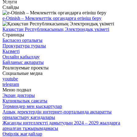
Услуги
Слайды
e-Otinish – Мемлекеттік органдарға өтініш беру
Қазақстан Республикасының Электрондық үкіметі
Страницы
Баспасөз орталығы
Прокуратура туралы
Қызметі
Онлайн қабылдау
Байланыс ақпараты
Реализуемые проекты
Социальные медиа
youtube
telegram
Меню подвал
Экран дикторы
Құпиялылық саясаты
Терминдер мен қысқартулар
Ашық деректердің интернет-порталында ақпаратты
орналастыру қағидалары
Жасанды интеллектті дамытудың 2024 – 2029 жылдарға
арналған тұжырымдамасы
Өмірлік жағдайлар