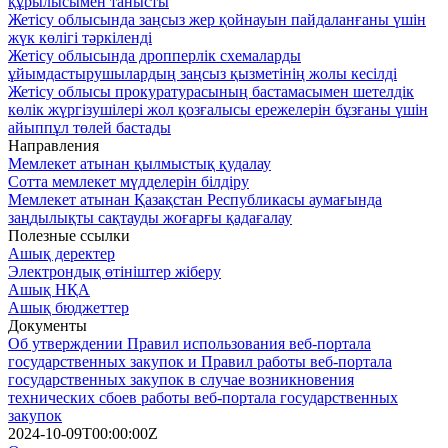
құрылысымен танысты
Жетісу облысында заңсыз жер қойнауын пайдаланғаны үшін
жүк көлігі тәркіленді
Жетісу облысында дропперлік схемаларды
ұйымдастырушылардың заңсыз қызметінің жолы кесілді
Жетісу облысы прокуратурасының бастамасымен шетелдік
көлік жүргізушілері жол қозғалысы ережелерін бұзғаны үшін
айыппұл төлей бастады
Направления
Мемлекет атынан қылмыстық қудалау
Сотта мемлекет мүдделерін білдіру
Мемлекет атынан Қазақстан Республикасы аумағында
заңдылықты сақтауды жоғарғы қадағалау
Полезные ссылки
Ашық деректер
Электрондық өтініштер жіберу
Ашық НҚА
Ашық бюджеттер
Документы
Об утверждении Правил использования веб-портала
государственных закупок и Правил работы веб-портала
государственных закупок в случае возникновения
технических сбоев работы веб-портала государственных
закупок
2024-10-09T00:00:00Z