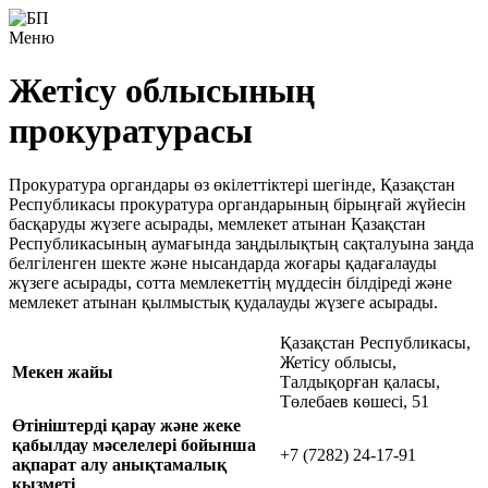
Меню
Жетісу облысының
прокуратурасы
Прокуратура органдары өз өкілеттіктері шегінде, Қазақстан
Республикасы прокуратура органдарының бірыңғай жүйесін
басқаруды жүзеге асырады, мемлекет атынан Қазақстан
Республикасының аумағында заңдылықтың сақталуына заңда
белгіленген шекте және нысандарда жоғары қадағалауды
жүзеге асырады, сотта мемлекеттің мүддесiн бiлдiредi және
мемлекет атынан қылмыстық қудалауды жүзеге асырады.
Қазақстан Республикасы,
Жетісу облысы,
Мекен жайы
Талдықорған қаласы,
Төлебаев көшесі, 51
Өтініштерді қарау және жеке
қабылдау мәселелері бойынша
+7 (7282) 24-17-91
ақпарат алу анықтамалық
қызметі