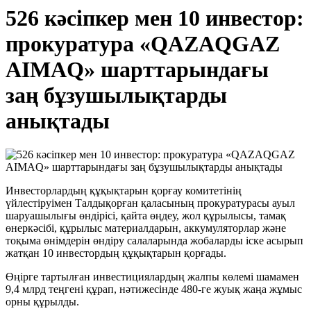
526 кәсіпкер мен 10 инвестор:
прокуратура «QAZAQGAZ
AIMAQ» шарттарындағы
заң бұзушылықтарды
анықтады
Инвесторлардың құқықтарын қорғау комитетінің
үйлестіруімен Талдықорған қаласының прокуратурасы ауыл
шаруашылығы өндірісі, қайта өңдеу, жол құрылысы, тамақ
өнеркәсібі, құрылыс материалдарын, аккумуляторлар және
тоқыма өнімдерін өндіру салаларында жобаларды іске асырып
жатқан 10 инвестордың құқықтарын қорғады.
Өңірге тартылған инвестициялардың жалпы көлемі шамамен
9,4 млрд теңгені құрап, нәтижесінде 480-ге жуық жаңа жұмыс
орны құрылды.