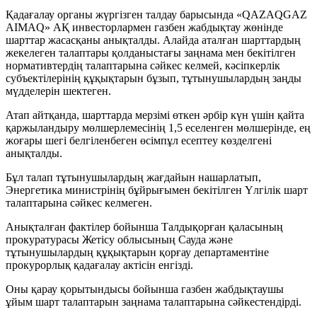
Қадағалау органы жүргізген талдау барысында «QAZAQGAZ
AIMAQ» АҚ инвесторлармен газбен жабдықтау жөнінде
шарттар жасасқаны анықталды. Алайда аталған шарттардың
жекелеген талаптары қолданыстағы заңнама мен бекітілген
нормативтердің талаптарына сәйкес келмей, кәсіпкерлік
субъектілерінің құқықтарын бұзып, тұтынушылардың заңды
мүдделерін шектеген.
Атап айтқанда, шарттарда мерзімі өткен әрбір күн үшін қайта
қаржыландыру мөлшерлемесінің 1,5 еселенген мөлшерінде, ең
жоғары шегі белгіленбеген өсімпұл есептеу көзделгені
анықталды.
Бұл талап тұтынушылардың жағдайын нашарлатып,
Энергетика министрінің бұйрығымен бекітілген Үлгілік шарт
талаптарына сәйкес келмеген.
Анықталған фактілер бойынша Талдықорған қаласының
прокуратурасы Жетісу облысының Сауда және
тұтынушылардың құқықтарын қорғау департаментіне
прокурорлық қадағалау актісін енгізді.
Оны қарау қорытындысы бойынша газбен жабдықтаушы
ұйым шарт талаптарын заңнама талаптарына сәйкестендірді.