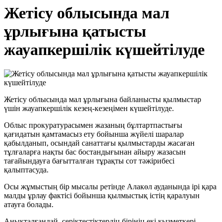
Жетісу облысында мал
ұрлығына қатысты
жауапкершілік күшейтілуде
Жетісу облысында мал ұрлығына байланысты қылмыстар
үшін жауапкершілік кезең-кезеңімен күшейтілуде.
Облыс прокуратурасымен жазаның бұлтартпастығы
қағидатын қамтамасыз ету бойынша жүйелі шаралар
қабылданып, осындай санаттағы қылмыстарды жасаған
тұлғаларға нақты бас бостандығынан айыру жазасын
тағайындауға бағытталған тұрақты сот тәжірибесі
қалыптасуда.
Осы жұмыстың бір мысалы ретінде Алакөл ауданында ірі қара
малды ұрлау фактісі бойынша қылмыстық істің қаралуын
атауға болады.
Анықталғандай, серіктестіктердің бірінің екі қызметкері