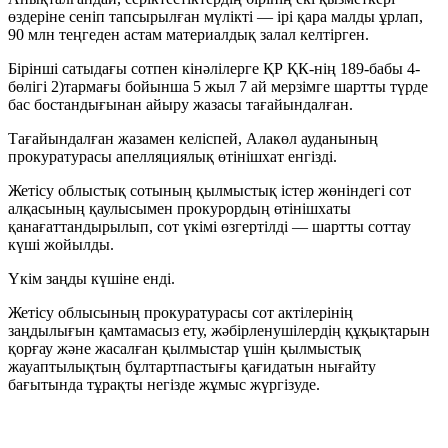
өздеріне сеніп тапсырылған мүлікті — ірі қара малды ұрлап,
90 млн теңгеден астам материалдық залал келтірген.
Бірінші сатыдағы сотпен кінәлілерге ҚР ҚК-нің 189-бабы 4-
бөлігі 2)тармағы бойынша 5 жыл 7 ай мерзімге шартты түрде
бас бостандығынан айыру жазасы тағайындалған.
Тағайындалған жазамен келіспей, Алакөл ауданының
прокуратурасы апелляциялық өтінішхат енгізді.
Жетісу облыстық сотының қылмыстық істер жөніндегі сот
алқасының қаулысымен прокурордың өтінішхаты
қанағаттандырылып, сот үкімі өзгертілді — шартты соттау
күші жойылды.
Үкім заңды күшіне енді.
Жетісу облысының прокуратурасы сот актілерінің
заңдылығын қамтамасыз ету, жәбірленушілердің құқықтарын
қорғау және жасалған қылмыстар үшін қылмыстық
жауаптылықтың бұлтартпастығы қағидатын нығайту
бағытында тұрақты негізде жұмыс жүргізуде.