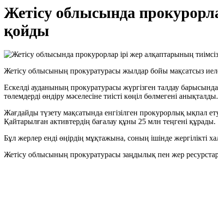
Жетісу облысында прокурорла
қойды
Жетісу облысының прокуратурасы жылдар бойы мақсатсыз иеле
Ескелді ауданының прокуратурасы жүргізген талдау барысында у
төлемдерді өндіру мәселесіне тиісті көңіл бөлмегені анықтал
Жағдайды түзету мақсатында енгізілген прокурорлық ықпал ету
Қайтарылған активтердің бағалау құны 25 млн теңгені құрады.
Бұл жерлер енді өңірдің мұқтажына, соның ішінде жергілікті
Жетісу облысының прокуратурасы заңдылық пен жер ресурста