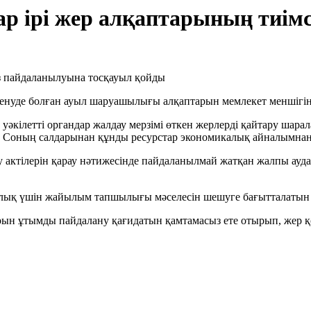
р ірі жер алқаптарының тиім
нуде болған ауыл шаруашылығы алқаптарын мемлекет меншігіне 
әкілетті органдар жалдау мерзімі өткен жерлерді қайтару шарал
ды. Соның салдарынан құнды ресурстар экономикалық айналымнан
 актілерін қарау нәтижесінде пайдаланылмай жатқан жалпы ауда
 халық үшін жайылым тапшылығы мәселесін шешуге бағытталатын
рын ұтымды пайдалану қағидатын қамтамасыз ете отырып, жер 