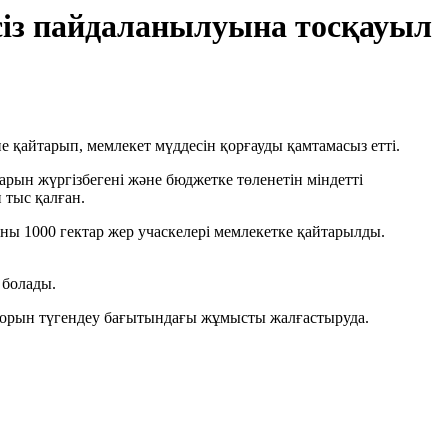
сіз пайдаланылуына тосқауыл
қайтарып, мемлекет мүддесін қорғауды қамтамасыз етті.
арын жүргізбегені және бюджетке төленетін міндетті
 тыс қалған.
ны 1000 гектар жер учаскелері мемлекетке қайтарылды.
 болады.
қорын түгендеу бағытындағы жұмысты жалғастыруда.