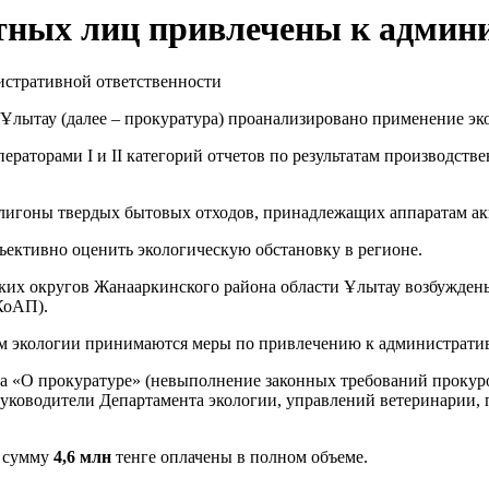
тных лиц привлечены к админ
лытау (далее – прокуратура) проанализировано применение эко
ераторами I и II категорий отчетов по результатам производств
лигоны твердых бытовых отходов, принадлежащих аппаратам аки
ъективно оценить экологическую обстановку в регионе.
ких округов Жанааркинского района области Ұлытау возбужде
КоАП).
ом экологии принимаются меры по привлечению к административ
на «О прокуратуре» (невыполнение законных требований прокур
 руководители Департамента экологии, управлений ветеринарии
ю сумму
4,6 млн
тенге оплачены в полном объеме.