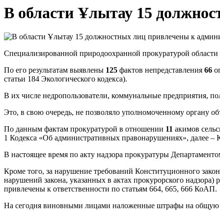
В области Ұлытау 15 должнос
Специализированной природоохранной прокуратурой области Ұ
По его результатам выявлены
125
фактов непредставления
66
оп
статьи 184 Экологического кодекса).
В их числе недропользователи, коммунальные предприятия, по
Это, в свою очередь, не позволяло уполномоченному органу об
По данным фактам прокуратурой в отношении
11
акимов сельс
1 Кодекса «Об административных правонарушениях», далее – 
В настоящее время по акту надзора прокуратуры Департамент
Кроме того, за нарушение требований Конституционного зако
нарушений закона, указанных в актах прокурорского надзора)
привлечены к ответственности по статьям 664, 665, 666 КоАП.
На сегодня виновными лицами наложенные штрафы на общу