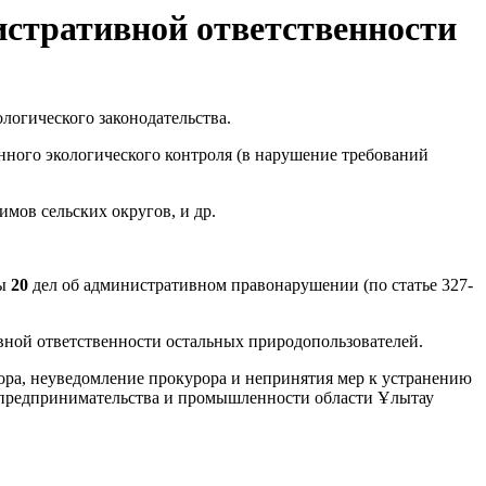
истративной ответственности
логического законодательства.
енного экологического контроля (в нарушение требований
мов сельских округов, и др.
ны
20
дел об административном правонарушении (по статье 327-
ной ответственности остальных природопользователей.
ора, неуведомление прокурора и непринятия мер к устранению
, предпринимательства и промышленности области Ұлытау