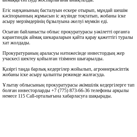
Егіс науқанының басталуын ескере отырып, мұндай шешім
кәсіпорынның жұмысын іс жүзінде тоқтатып, жобаны іске
асыру мерзімдерінің бұзылуына әкелуі мүмкін еді.
Осыған байланысты облыс прокуратурасы уәкілетті органға
карантиндік аймақ шекараларын қайта қарау қажеттігі туралы
хат жолдады.
Прокуратураның араласуы нәтижесінде инвестордың жер
учаскесі шектеу қойылған тізімнен шығарылды.
Қазіргі таңда барлық кедергілер жойылып, агроөнеркәсіптік
жобаны іске асыру қалыпты режимде жалғасуда.
Ұлытау облысының прокуратурасы әкімшілік кедергілерге тап
болған инвесторларды +7 (775) 873-66-36 телефоны арқылы
немесе 115 Call-орталығына хабарласуға шақырады.