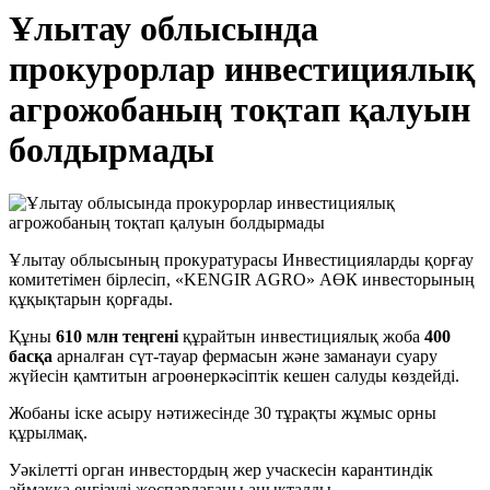
Ұлытау облысында
прокурорлар инвестициялық
агрожобаның тоқтап қалуын
болдырмады
Ұлытау облысының прокуратурасы Инвестицияларды қорғау
комитетімен бірлесіп, «KENGIR AGRO» АӨК инвесторының
құқықтарын қорғады.
Құны
610 млн теңгені
құрайтын инвестициялық жоба
400
басқа
арналған сүт-тауар фермасын және заманауи суару
жүйесін қамтитын агроөнеркәсіптік кешен салуды көздейді.
Жобаны іске асыру нәтижесінде 30 тұрақты жұмыс орны
құрылмақ.
Уәкілетті орган инвестордың жер учаскесін карантиндік
аймаққа енгізуді жоспарлағаны анықталды.