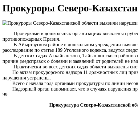
Прокуроры Северо-Казахстанс
Проверками в дошкольных организациях выявлены грубейшие
противопожарных Правил.
В Айыртауском районе в дошкольном учреждении выявлен фа
расследование по статье 189 Уголовного кодекса, ведутся след
В детских садах Аккайынского, Тайыншинского районов вопре
причин (медсправок о болезни и заявлений от родителей не име
Практически во всех детских садах области выявлены систе
По актам прокурорского надзора 11 должностных лиц привле
нарушения устранены.
Всего с начала года органами прокуратуры по линии несове
Надзорный орган напоминает, что в случаях нарушения прав 
99.
Прокуратура Северо-Казахстанской об