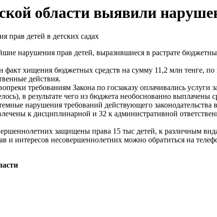
кой области выявили нарушени
 нарушения прав детей, выразившиеся в растрате бюджетных
кт хищения бюджетных средств на сумму 11,2 млн тенге, по 
ственные действия.
ки требованиям Закона по госзаказу оплачивались услуги за 
лось), в результате чего из бюджета необоснованно выплачены ср
мные нарушения требований действующего законодательства в 
чены к дисциплинарной и 32 к административной ответственно
ршеннолетних защищены права 15 тыс детей, к различным вида
и интересов несовершеннолетних можно обратиться на телефон 
ласти