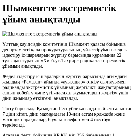
Шымкентте экстремистік
ұйым анықталды
Ұлттық қауіпсіздік комитетінің Шымкент қаласы бойынша
департаменті қала прокуратурасының үйлестіруімен жедел-
іздестіру іс-шараларын жүргізу барысында құрамында 22
тұлғадан тұратын «Хизб-ут-Тахрир» радикал-экстремистік
ұйымын анықтады.
Жедел-іздестіру іс-шараларын жүргізу барысында ағымдағы
жылдың «Рамазан» айында «ауызашар» өткізу сылтауымен
радикалды экстремистік ұйымның жергілікті жақтастарының
санын көбейту және үгіт-насихат жұмыстарын жүргізу үшін
діни жиындар өткізгені анықталды.
Тінту барысыда Қазақстан Республикасында тыйым салынған
7 діни кітап, діни мазмұндағы 10-нан астам қолжазба және
мәтіндік парақшалар, 6 ұялы телефон мен 4 ноутбук
тәркіленді.
Аталған факті бойынша ҚР ҚК-нің 256-бабынының 1-