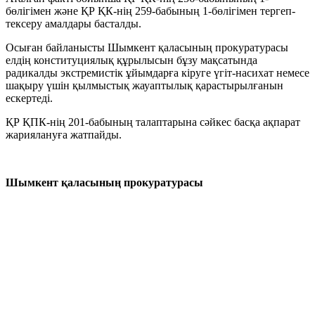
бөлігімен және ҚР ҚК-нің 259-бабының 1-бөлігімен тергеп-
тексеру амалдары басталды.
Осыған байланысты Шымкент қаласының прокуратурасы
елдің конституциялық құрылысын бұзу мақсатында
радикалды экстремистік ұйымдарға кіруге үгіт-насихат немесе
шақыру үшін қылмыстық жауаптылық қарастырылғанын
ескертеді.
ҚР ҚПК-нің 201-бабының талаптарына сәйкес басқа ақпарат
жариялануға жатпайды.
Шымкент қаласының прокуратурасы