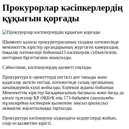
Прокурорлар кәсіпкерлердің
құқығын қорғады
Шымкент қаласы прокуратурасының талдауы нәтижесінде
мемлекеттік кірістер органдарының жүргізген камералдық
бақылау нәтижелері бойынша15 кәсіпкерлік субъектісінің
шоттарын бұғаттағаны анықталды.
Сәйкесінше, кәсіпкерлердің қызметі тоқтады.
Прокуратура іс-әрекеттерді негізсіз деп таныды және
қадағалау актісін енгізді, нәтижесінде салық органының
шешімдерінің күші жойылды, Еңбекші ауданы бойынша
Мемлекеттік кірістер басқармасының басшысы және басқа да
кінәлі тұлғалар ҚР ӘҚБтК-нің 173-бабымен
(лауазымды
тұлғалардың кәсіпкерлік қызметіне заңсыз араласуы)
әкімшілік жауаптылыққа тартылды.
Прокуратура кәсіпкерлер алдындағы кедергілерді жойып,
олар өз қызметіне кірісті.