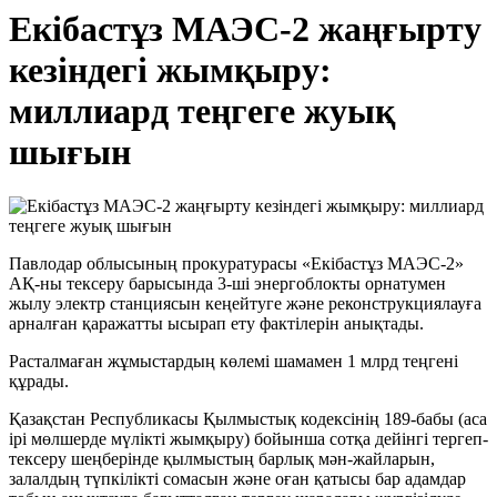
Екібастұз МАЭС-2 жаңғырту
кезіндегі жымқыру:
миллиард теңгеге жуық
шығын
Павлодар облысының прокуратурасы «Екібастұз МАЭС-2»
АҚ-ны тексеру барысында 3-ші энергоблокты орнатумен
жылу электр станциясын кеңейтуге және реконструкциялауға
арналған қаражатты ысырап ету фактілерін анықтады.
Расталмаған жұмыстардың көлемі шамамен 1 млрд теңгені
құрады.
Қазақстан Республикасы Қылмыстық кодексінің 189-бабы (аса
ірі мөлшерде мүлікті жымқыру) бойынша сотқа дейінгі тергеп-
тексеру шеңберінде қылмыстың барлық мән-жайларын,
залалдың түпкілікті сомасын және оған қатысы бар адамдар