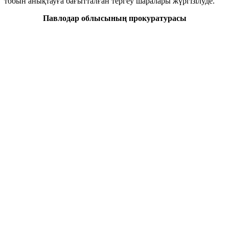
тобын анықтауға бағытталған тергеу шаралары жүргізілуде.
Павлодар облысының прокуратурасы