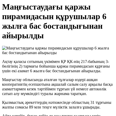
Маңғыстаудағы қаржы
пирамидасын құрушылар 6
жылға бас бостандығынан
айырылды
Ақтау қаласы сотының үкімімен ҚР ҚК-нің 217-бабының 3-
бөлігінің 2) тармағы бойынша қаржы пирамидасын құрғаны
үшін екі азамат 6 жылға бас бостандығынан айырылды.
Маңғыстау облысында аталған тұлғалар өздері ашқан
кооперативтің есепшотына ақшалай салым салу арқылы басқа
азаматтармен кезек тәртібімен тұрғын үй немесе автокөлік
сатып алу мүмкіндігі туралы жарнама таратқан.
Қылмыстық әрекеттердің нәтижесінде облыстың 31 тұрғыны
жалпы сомасы 89 млн теңге мүліктік залалға ұшырады.
Айта кетейік, бұған дейін де осы тектес қылмысы үшін