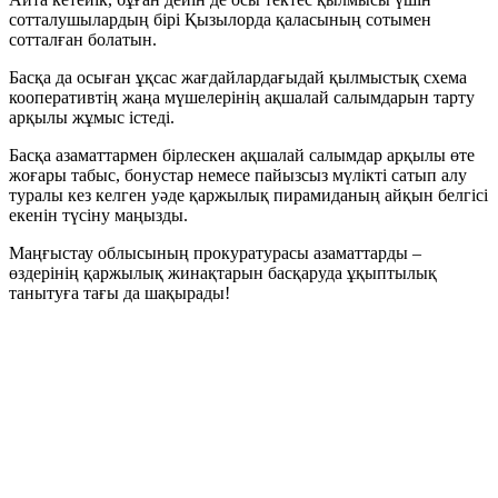
сотталушылардың бірі Қызылорда қаласының сотымен
сотталған болатын.
Басқа да осыған ұқсас жағдайлардағыдай қылмыстық схема
кооперативтің жаңа мүшелерінің ақшалай салымдарын тарту
арқылы жұмыс істеді.
Басқа азаматтармен бірлескен ақшалай салымдар арқылы өте
жоғары табыс, бонустар немесе пайызсыз мүлікті сатып алу
туралы кез келген уәде қаржылық пирамиданың айқын белгісі
екенін түсіну маңызды.
Маңғыстау облысының прокуратурасы азаматтарды –
өздерінің қаржылық жинақтарын басқаруда ұқыптылық
танытуға тағы да шақырады!