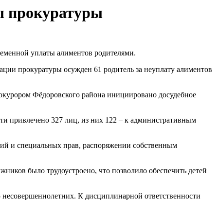
ры прокуратуры
ременной уплаты алиментов родителями.
нации прокуратуры осужден 61 родитель за неуплату алиментов
Прокурором Фёдоровского района инициировано досудебное
ти привлечено 327 лиц, из них 122 – к административным
ний и специальных прав, распоряжении собственным
олжников было трудоустроено, что позволило обеспечить детей
75 несовершеннолетних. К дисциплинарной ответственности