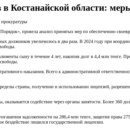
в в Костанайской области: ме
 Порядок», провела анализ принятых мер по обеспечению своев
ных должников увеличилось в два раза. В 2024 году при коорди
свободы.
именты сыну в течение 4 лет, накопив долг в 4,4 млн тенге. 
 свободы.
ративного наказания. Всего к административной ответственнос
пределы страны, получении и использовании лицензий, разреше
ы, оказывается содействие через органы занятости. Более 360 д
 погашения задолженности на 286,4 млн тенге, защитив права 2
ное бездействие лишился государственной лицензии.