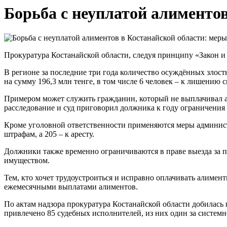
Борьба с неуплатой алименто
Прокуратура Костанайской области, следуя принципу «Закон и
В регионе за последние три года количество осуждённых злост
на сумму 196,3 млн тенге, в том числе 6 человек – к лишению 
Примером может служить гражданин, который не выплачивал ал
расследование и суд приговорил должника к году ограничения
Кроме уголовной ответственности применяются меры админист
штрафам, а 205 – к аресту.
Должники также временно ограничиваются в праве выезда за 
имуществом.
Тем, кто хочет трудоустроиться и исправно оплачивать алимент
ежемесячными выплатами алиментов.
По актам надзора прокуратура Костанайской области добилась
привлечено 85 судебных исполнителей, из них один за систем