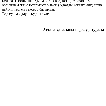
Бұл факті бойынша Қылмыстық кодекстің 261-бабы 2-
бөлігінің 4 және 8-тармақтарымен (Адамды кепілге алу) сотқа
дейінгі тергеп-тексеру басталды.
Тергеу амалдары жүргізілуде.
Астана қаласының прокуратурасы