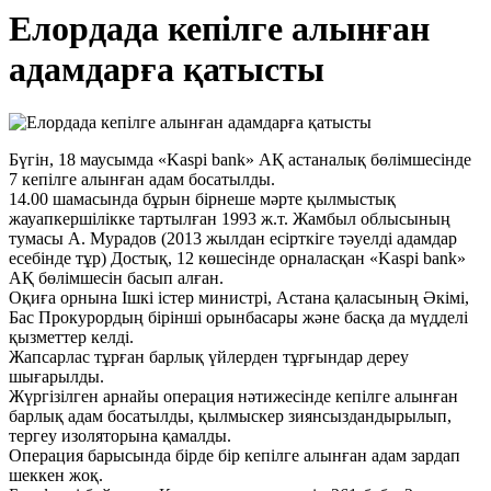
Елордада кепілге алынған
адамдарға қатысты
Бүгін, 18 маусымда «Kaspi bank» АҚ астаналық бөлімшесінде
7 кепілге алынған адам босатылды.
14.00 шамасында бұрын бірнеше мәрте қылмыстық
жауапкершілікке тартылған 1993 ж.т. Жамбыл облысының
тумасы А. Мурадов (2013 жылдан есірткіге тәуелді адамдар
есебінде тұр) Достық, 12 көшесінде орналасқан «Kaspi bank»
АҚ бөлімшесін басып алған.
Оқиға орнына Ішкі істер министрі, Астана қаласының Әкімі,
Бас Прокурордың бірінші орынбасары және басқа да мүдделі
қызметтер келді.
Жапсарлас тұрған барлық үйлерден тұрғындар дереу
шығарылды.
Жүргізілген арнайы операция нәтижесінде кепілге алынған
барлық адам босатылды, қылмыскер зиянсыздандырылып,
тергеу изоляторына қамалды.
Операция барысында бірде бір кепілге алынған адам зардап
шеккен жоқ.